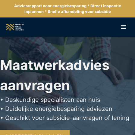
Ga
Adviesrapport voor energiebesparing * Direct inspectie
naar
inplannen * Snelle afhandeling voor subsidie
de
inhoud
Me
Maatwerkadvies
aanvragen
• Deskundige specialisten aan huis
• Duidelijke energiebesparing adviezen
• Geschikt voor subsidie-aanvragen of lening