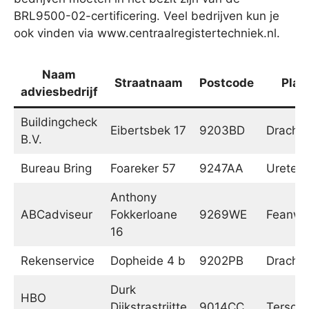
BRL9500-02-certificering. Veel bedrijven kun je
ook vinden via www.centraalregistertechniek.nl.
Naam
Straatnaam
Postcode
Plaa
adviesbedrijf
Buildingcheck
Eibertsbek 17
9203BD
Dracht
B.V.
Bureau Bring
Foareker 57
9247AA
Ureterp
Anthony
ABCadviseur
Fokkerloane
9269WE
Feanwâ
16
Rekenservice
Dopheide 4 b
9202PB
Dracht
Durk
HBO
Dijkstrastrjitte
9014CC
Tersoal