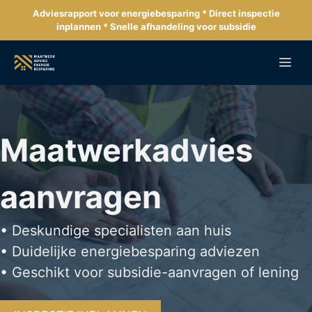
Ga
Adviesrapport voor energiebesparing * Direct inspectie
naar
inplannen * Snelle afhandeling voor subsidie
de
inhoud
Me
Maatwerkadvies
aanvragen
• Deskundige specialisten aan huis
• Duidelijke energiebesparing adviezen
• Geschikt voor subsidie-aanvragen of lening