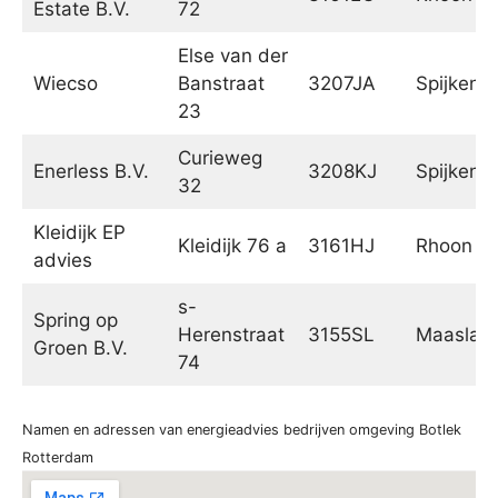
Estate B.V.
72
Else van der
Wiecso
Banstraat
3207JA
Spijkenis
23
Curieweg
Enerless B.V.
3208KJ
Spijkenis
32
Kleidijk EP
Kleidijk 76 a
3161HJ
Rhoon
advies
s-
Spring op
Herenstraat
3155SL
Maaslan
Groen B.V.
74
Namen en adressen van energieadvies bedrijven omgeving Botlek
Rotterdam