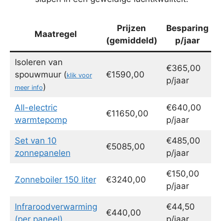
Prijzen
Besparing
Maatregel
(gemiddeld)
p/jaar
Isoleren van
€365,00
spouwmuur (
€1590,00
klik voor
p/jaar
)
meer info
All-electric
€640,00
€11650,00
warmtepomp
p/jaar
Set van 10
€485,00
€5085,00
zonnepanelen
p/jaar
€150,00
Zonneboiler 150 liter
€3240,00
p/jaar
Infraroodverwarming
€44,50
€440,00
(per paneel)
p/jaar