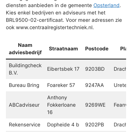
diensten aanbieden in de gemeente
Opsterland
.
Kies enkel bedrijven en adviseurs met het
BRL9500-02-certificaat. Voor meer adressen zie
ook www.centraalregistertechniek.nl.
Naam
Straatnaam
Postcode
Plaa
adviesbedrijf
Buildingcheck
Eibertsbek 17
9203BD
Dracht
B.V.
Bureau Bring
Foareker 57
9247AA
Ureterp
Anthony
ABCadviseur
Fokkerloane
9269WE
Feanwâ
16
Rekenservice
Dopheide 4 b
9202PB
Dracht