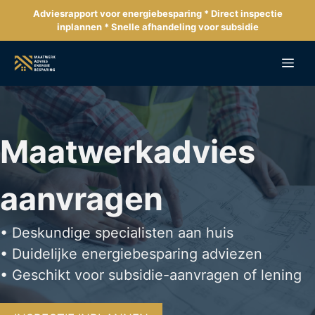
Ga
Adviesrapport voor energiebesparing * Direct inspectie
naar
inplannen * Snelle afhandeling voor subsidie
de
inhoud
Me
Maatwerkadvies
aanvragen
• Deskundige specialisten aan huis
• Duidelijke energiebesparing adviezen
• Geschikt voor subsidie-aanvragen of lening