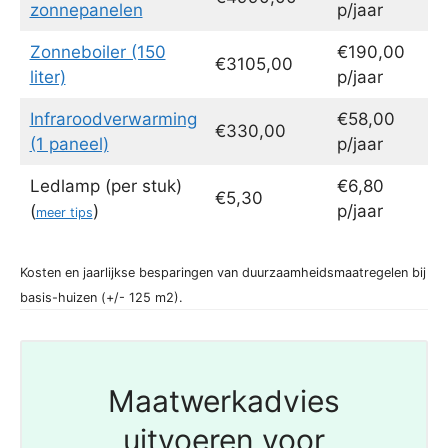
zonnepanelen
p/jaar
Zonneboiler (150
€190,00
€3105,00
liter)
p/jaar
Infraroodverwarming
€58,00
€330,00
(1 paneel)
p/jaar
Ledlamp (per stuk)
€6,80
€5,30
(
)
p/jaar
meer tips
Kosten en jaarlijkse besparingen van duurzaamheidsmaatregelen bij
basis-huizen (+/- 125 m2).
Maatwerkadvies
uitvoeren voor