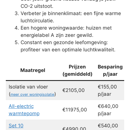
CO-2 uitstoot.
Verbeter je binnenklimaat: een fijne warme
luchtcirculatie.
Een hogere woningwaarde: huizen met
energielabel A zijn zeer gewild.
Constant een gezonde leefomgeving:
profiteer van een optimale luchtkwaliteit.
Prijzen
Besparing
Maatregel
(gemiddeld)
p/jaar
Isolatie van vloer
€155,00
€2105,00
(
)
p/jaar
meer over woningisolatie
All-electric
€640,00
€11975,00
warmtepomp
p/jaar
Set 10
€540,00
€4990,00