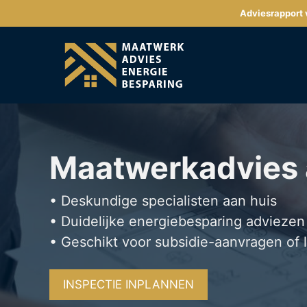
Ga
Adviesrapport v
naar
de
inhoud
Maatwerkadvies
• Deskundige specialisten aan huis
• Duidelijke energiebesparing adviezen
• Geschikt voor subsidie-aanvragen of 
INSPECTIE INPLANNEN