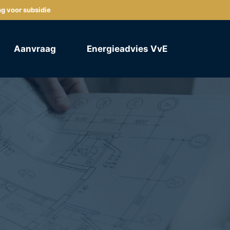
ng voor subsidie
Aanvraag
Energieadvies VvE