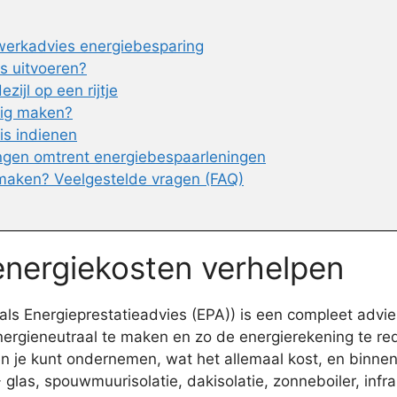
werkadvies energiebesparing
es uitvoeren?
ijl op een rijtje
nig maken?
is indienen
ingen omtrent energiebespaarleningen
maken? Veelgestelde vragen (FAQ)
energiekosten verhelpen
s Energieprestatieadvies (EPA)) is een compleet advie
ergieneutraal te maken en zo de energierekening te re
je kunt ondernemen, wat het allemaal kost, en binnen h
 glas, spouwmuurisolatie, dakisolatie, zonneboiler, i