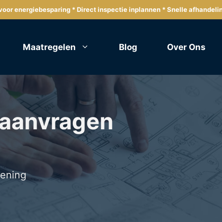
oor energiebesparing * Direct inspectie inplannen * Snelle afhandeli
Maatregelen
Blog
Over Ons
 aanvragen
lening