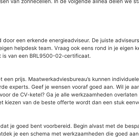
ssen van zonnecellen. In de volgende alinea delen we s
door een erkende energieadviseur. De juiste adviseurs
s eigen helpdesk team. Vraag ook eens rond in je eigen k
it is van een BRL9500-02-certificaat.
 een prijs. Maatwerkadviesbureau’s kunnen individuele
de experts. Geef je wensen vooraf goed aan. Wil je aan 
oor de CV-ketel? Ga je alle werkzaamheden overlaten aan 
et kiezen van de beste offerte wordt dan een stuk eenv
dat je goed bent voorbereid. Begin alvast met de bespa
ntdek je een schema met werkzaamheden die goed aanslu