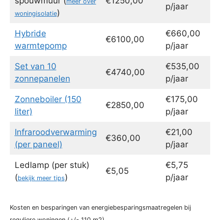
spouwmuur (
€1250,00
meer over
p/jaar
)
woningisolatie
Hybride
€660,00
€6100,00
warmtepomp
p/jaar
Set van 10
€535,00
€4740,00
zonnepanelen
p/jaar
Zonneboiler (150
€175,00
€2850,00
liter)
p/jaar
Infraroodverwarming
€21,00
€360,00
(per paneel)
p/jaar
Ledlamp (per stuk)
€5,75
€5,05
(
)
p/jaar
bekijk meer tips
Kosten en besparingen van energiebesparingsmaatregelen bij
reguliere woningen (+/- 110 m2).