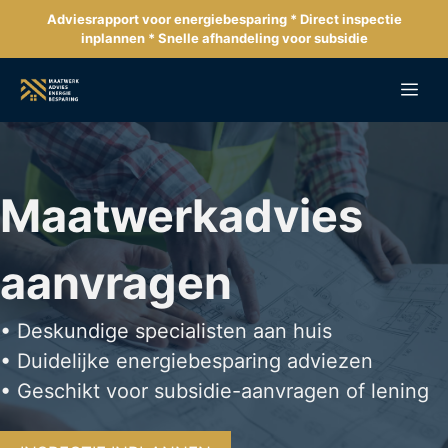
Ga
Adviesrapport voor energiebesparing * Direct inspectie
naar
inplannen * Snelle afhandeling voor subsidie
de
inhoud
Me
Maatwerkadvies
aanvragen
• Deskundige specialisten aan huis
• Duidelijke energiebesparing adviezen
• Geschikt voor subsidie-aanvragen of lening