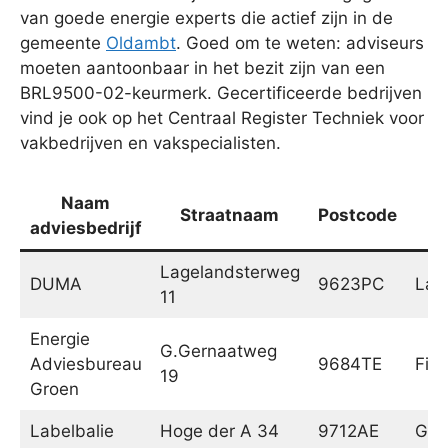
van goede energie experts die actief zijn in de
gemeente
Oldambt
. Goed om te weten: adviseurs
moeten aantoonbaar in het bezit zijn van een
BRL9500-02-keurmerk. Gecertificeerde bedrijven
vind je ook op het Centraal Register Techniek voor
vakbedrijven en vakspecialisten.
Naam
Straatnaam
Postcode
adviesbedrijf
Lagelandsterweg
DUMA
9623PC
Lag
11
Energie
G.Gernaatweg
Adviesbureau
9684TE
Fin
19
Groen
Labelbalie
Hoge der A 34
9712AE
Gro