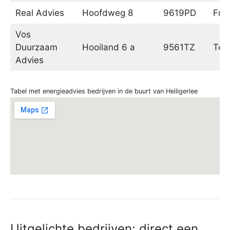
Real Advies
Hoofdweg 8
9619PD
Fro
Vos
Duurzaam
Hooiland 6 a
9561TZ
Ter 
Advies
Tabel met energieadvies bedrijven in de buurt van Heiligerlee
Uitgelichte bedrijven: direct een