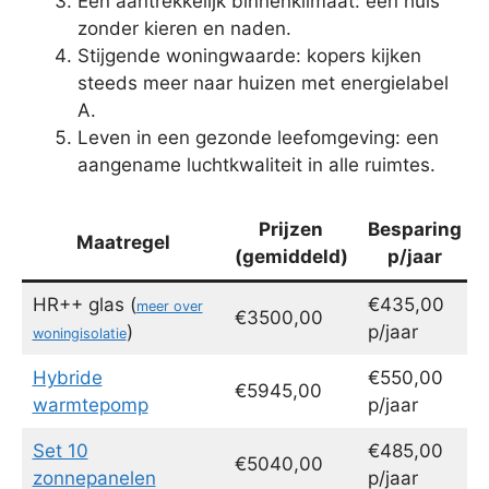
Een aantrekkelijk binnenklimaat: een huis
zonder kieren en naden.
Stijgende woningwaarde: kopers kijken
steeds meer naar huizen met energielabel
A.
Leven in een gezonde leefomgeving: een
aangename luchtkwaliteit in alle ruimtes.
Prijzen
Besparing
Maatregel
(gemiddeld)
p/jaar
HR++ glas (
€435,00
meer over
€3500,00
)
p/jaar
woningisolatie
Hybride
€550,00
€5945,00
warmtepomp
p/jaar
Set 10
€485,00
€5040,00
zonnepanelen
p/jaar