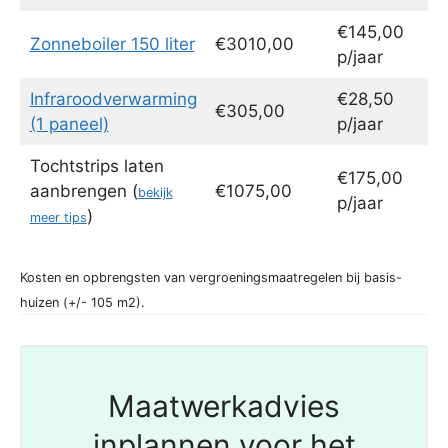
€145,00
Zonneboiler 150 liter
€3010,00
p/jaar
Infraroodverwarming
€28,50
€305,00
(1 paneel)
p/jaar
Tochtstrips laten
€175,00
aanbrengen (
€1075,00
bekijk
p/jaar
)
meer tips
Kosten en opbrengsten van vergroeningsmaatregelen bij basis-
huizen (+/- 105 m2).
Maatwerkadvies
inplannen voor het