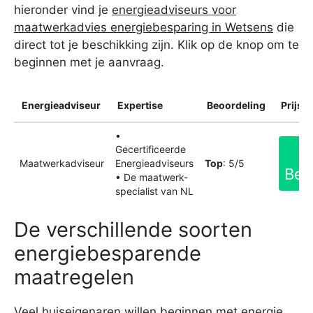
hieronder vind je
energieadviseurs voor
maatwerkadvies energiebesparing in Wetsens
die
direct tot je beschikking zijn. Klik op de knop om te
beginnen met je aanvraag.
Energieadviseur
Expertise
Beoordeling
Prijsin
•
Gecertificeerde
Maatwerkadviseur
Energieadviseurs
Top
: 5/5
Bek
• De maatwerk-
specialist van NL
De verschillende soorten
energiebesparende
maatregelen
Veel huiseigenaren willen beginnen met energie