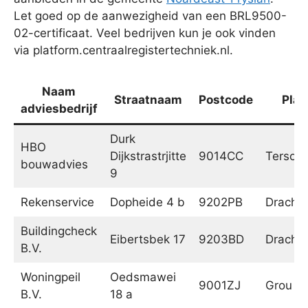
Let goed op de aanwezigheid van een BRL9500-
02-certificaat. Veel bedrijven kun je ook vinden
via platform.centraalregistertechniek.nl.
Naam
Straatnaam
Postcode
Plaa
adviesbedrijf
Durk
HBO
Dijkstrastrjitte
9014CC
Tersoal
bouwadvies
9
Rekenservice
Dopheide 4 b
9202PB
Dracht
Buildingcheck
Eibertsbek 17
9203BD
Dracht
B.V.
Woningpeil
Oedsmawei
9001ZJ
Grou
B.V.
18 a