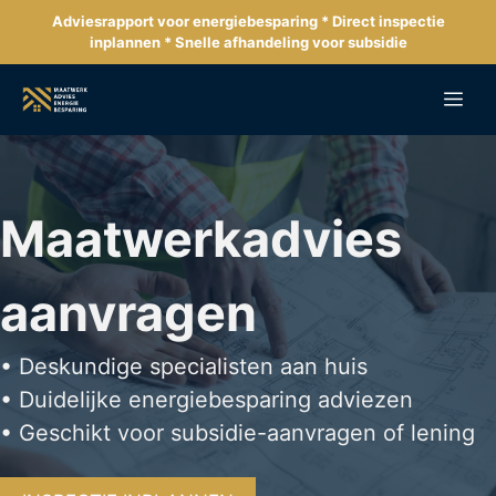
Ga
Adviesrapport voor energiebesparing * Direct inspectie
naar
inplannen * Snelle afhandeling voor subsidie
de
inhoud
Me
Maatwerkadvies
aanvragen
• Deskundige specialisten aan huis
• Duidelijke energiebesparing adviezen
• Geschikt voor subsidie-aanvragen of lening