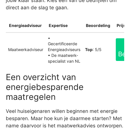
jouw klaar staan. Kies een van de bedrijven om
direct aan de slag te gaan.
Energieadviseur
Expertise
Beoordeling
Prijsin
•
Gecertificeerde
Maatwerkadviseur
Energieadviseurs
Top
: 5/5
Bek
• De maatwerk-
specialist van NL
Een overzicht van
energiebesparende
maatregelen
Veel huiseigenaren willen beginnen met energie
besparen. Maar hoe kun je daarmee starten? Met
name daarvoor is het maatwerkadvies ontworpen.