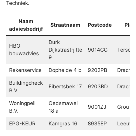
Techniek.
Naam
Straatnaam
Postcode
Plaa
adviesbedrijf
Durk
HBO
Dijkstrastrjitte
9014CC
Tersoal
bouwadvies
9
Rekenservice
Dopheide 4 b
9202PB
Dracht
Buildingcheck
Eibertsbek 17
9203BD
Dracht
B.V.
Woningpeil
Oedsmawei
9001ZJ
Grou
B.V.
18 a
EPG-KEUR
Kamgras 16
8935EP
Leeuwa