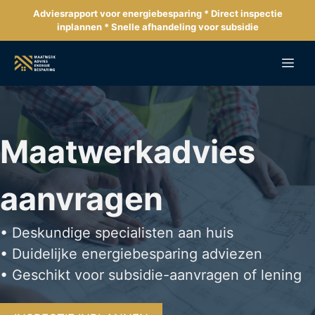
Ga
Adviesrapport voor energiebesparing * Direct inspectie
naar
inplannen * Snelle afhandeling voor subsidie
de
inhoud
Me
Maatwerkadvies
aanvragen
• Deskundige specialisten aan huis
• Duidelijke energiebesparing adviezen
• Geschikt voor subsidie-aanvragen of lening