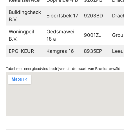
Buildingcheck
Eibertsbek 17
9203BD
Dracht
B.V.
Woningpeil
Oedsmawei
9001ZJ
Grou
B.V.
18 a
EPG-KEUR
Kamgras 16
8935EP
Leeuwa
Tabel met energieadvies bedrijven uit de buurt van Broeksterwâld