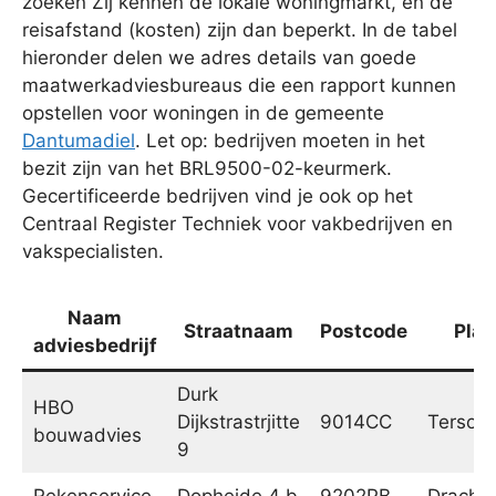
zoeken Zij kennen de lokale woningmarkt, en de
reisafstand (kosten) zijn dan beperkt. In de tabel
hieronder delen we adres details van goede
maatwerkadviesbureaus die een rapport kunnen
opstellen voor woningen in de gemeente
Dantumadiel
. Let op: bedrijven moeten in het
bezit zijn van het BRL9500-02-keurmerk.
Gecertificeerde bedrijven vind je ook op het
Centraal Register Techniek voor vakbedrijven en
vakspecialisten.
Naam
Straatnaam
Postcode
Plaa
adviesbedrijf
Durk
HBO
Dijkstrastrjitte
9014CC
Tersoal
bouwadvies
9
Rekenservice
Dopheide 4 b
9202PB
Dracht