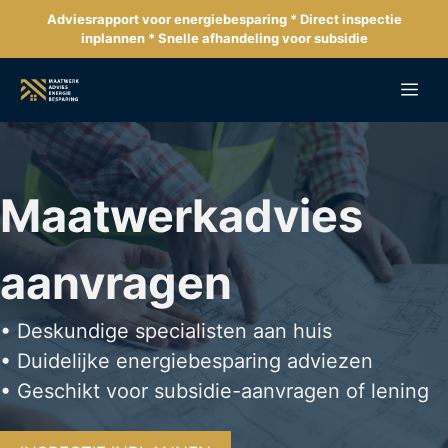
Ga
Adviesrapport voor energiebesparing * Direct inspectie
naar
inplannen * Snelle afhandeling voor subsidie
de
inhoud
Me
Maatwerkadvies
aanvragen
• Deskundige specialisten aan huis
• Duidelijke energiebesparing adviezen
• Geschikt voor subsidie-aanvragen of lening