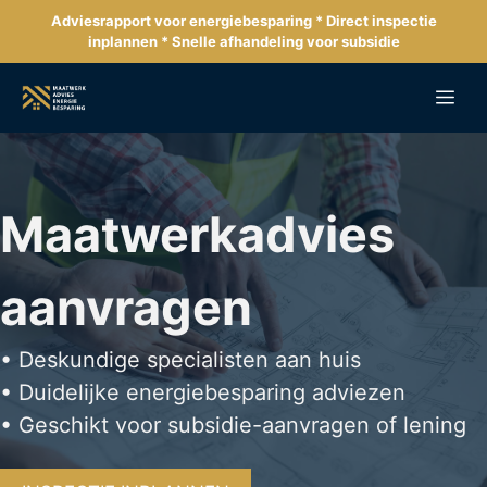
Ga
Adviesrapport voor energiebesparing * Direct inspectie
naar
inplannen * Snelle afhandeling voor subsidie
de
inhoud
Me
Maatwerkadvies
aanvragen
• Deskundige specialisten aan huis
• Duidelijke energiebesparing adviezen
• Geschikt voor subsidie-aanvragen of lening