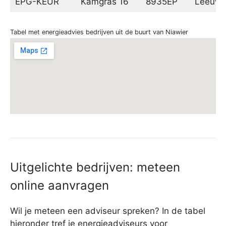
EPG-KEUR
Kamgras 16
8935EP
Leeuwa
Tabel met energieadvies bedrijven uit de buurt van Niawier
Uitgelichte bedrijven: meteen
online aanvragen
Wil je meteen een adviseur spreken? In de tabel
hieronder tref je
energieadviseurs voor