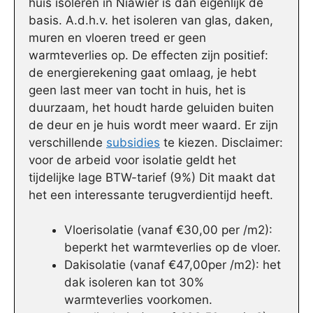
huis isoleren in Niawier is dan eigenlijk de
basis. A.d.h.v. het isoleren van glas, daken,
muren en vloeren treed er geen
warmteverlies op. De effecten zijn positief:
de energierekening gaat omlaag, je hebt
geen last meer van tocht in huis, het is
duurzaam, het houdt harde geluiden buiten
de deur en je huis wordt meer waard. Er zijn
verschillende
subsidies
te kiezen. Disclaimer:
voor de arbeid voor isolatie geldt het
tijdelijke lage BTW-tarief (9%) Dit maakt dat
het een interessante terugverdientijd heeft.
Vloerisolatie (vanaf €30,00 per /m2):
beperkt het warmteverlies op de vloer.
Dakisolatie (vanaf €47,00per /m2): het
dak isoleren kan tot 30%
warmteverlies voorkomen.