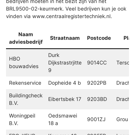
bedrijven moeten in het bezit zijn van het
BRL9500-02-keurmerk. Veel bedrijven kun je ook
vinden via www.centraalregistertechniek.nl.
Naam
Straatnaam
Postcode
Plaa
adviesbedrijf
Durk
HBO
Dijkstrastrjitte
9014CC
Tersoal
bouwadvies
9
Rekenservice
Dopheide 4 b
9202PB
Dracht
Buildingcheck
Eibertsbek 17
9203BD
Dracht
B.V.
Woningpeil
Oedsmawei
9001ZJ
Grou
B.V.
18 a