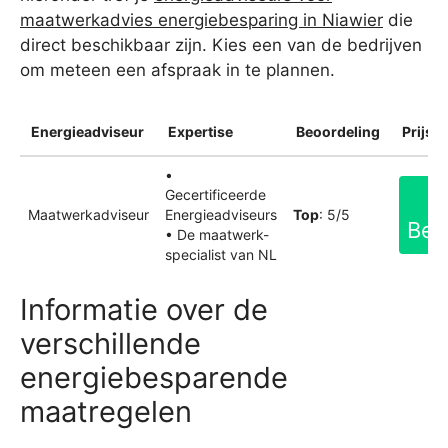
maatwerkadvies energiebesparing in Niawier
die
direct beschikbaar zijn. Kies een van de bedrijven
om meteen een afspraak in te plannen.
Energieadviseur
Expertise
Beoordeling
Prijsin
•
Gecertificeerde
Maatwerkadviseur
Energieadviseurs
Top
: 5/5
Bek
• De maatwerk-
specialist van NL
Informatie over de
verschillende
energiebesparende
maatregelen