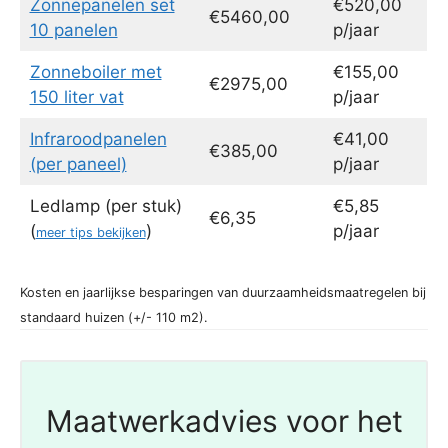
Zonnepanelen set
€520,00
€5460,00
10 panelen
p/jaar
Zonneboiler met
€155,00
€2975,00
150 liter vat
p/jaar
Infraroodpanelen
€41,00
€385,00
(per paneel)
p/jaar
Ledlamp (per stuk)
€5,85
€6,35
(
)
p/jaar
meer tips bekijken
Kosten en jaarlijkse besparingen van duurzaamheidsmaatregelen bij
standaard huizen (+/- 110 m2).
Maatwerkadvies voor het