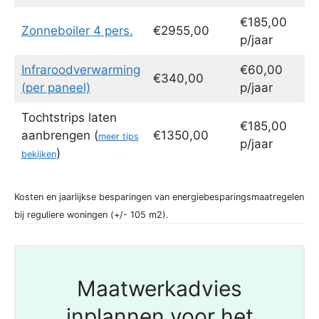
€185,00
Zonneboiler 4 pers.
€2955,00
p/jaar
Infraroodverwarming
€60,00
€340,00
(per paneel)
p/jaar
Tochtstrips laten
€185,00
aanbrengen (
€1350,00
meer tips
p/jaar
)
bekijken
Kosten en jaarlijkse besparingen van energiebesparingsmaatregelen
bij reguliere woningen (+/- 105 m2).
Maatwerkadvies
inplannen voor het