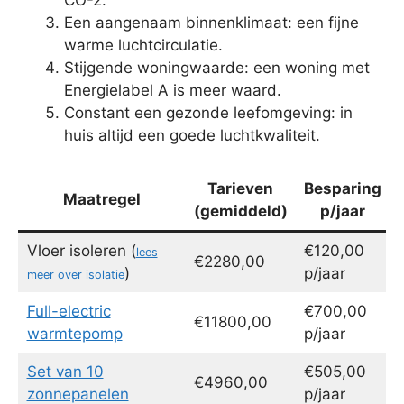
Een aangenaam binnenklimaat: een fijne
warme luchtcirculatie.
Stijgende woningwaarde: een woning met
Energielabel A is meer waard.
Constant een gezonde leefomgeving: in
huis altijd een goede luchtkwaliteit.
Tarieven
Besparing
Maatregel
(gemiddeld)
p/jaar
Vloer isoleren (
€120,00
lees
€2280,00
)
p/jaar
meer over isolatie
Full-electric
€700,00
€11800,00
warmtepomp
p/jaar
Set van 10
€505,00
€4960,00
zonnepanelen
p/jaar