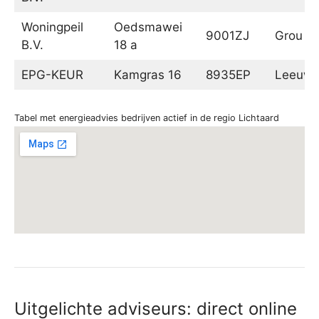
Woningpeil
Oedsmawei
9001ZJ
Grou
B.V.
18 a
EPG-KEUR
Kamgras 16
8935EP
Leeuwa
Tabel met energieadvies bedrijven actief in de regio Lichtaard
Uitgelichte adviseurs: direct online