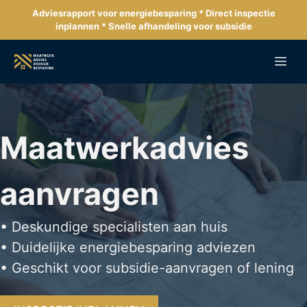
Ga
Adviesrapport voor energiebesparing * Direct inspectie
naar
inplannen * Snelle afhandeling voor subsidie
de
inhoud
Me
Maatwerkadvies
aanvragen
• Deskundige specialisten aan huis
• Duidelijke energiebesparing adviezen
• Geschikt voor subsidie-aanvragen of lening