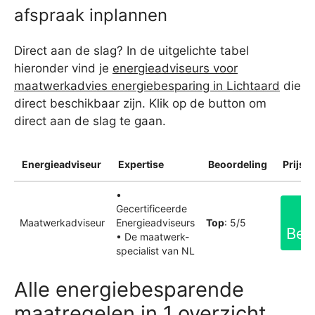
afspraak inplannen
Direct aan de slag? In de uitgelichte tabel
hieronder vind je
energieadviseurs voor
maatwerkadvies energiebesparing in Lichtaard
die
direct beschikbaar zijn. Klik op de button om
direct aan de slag te gaan.
Energieadviseur
Expertise
Beoordeling
Prijsin
•
Gecertificeerde
Maatwerkadviseur
Energieadviseurs
Top
: 5/5
Bek
• De maatwerk-
specialist van NL
Alle energiebesparende
maatregelen in 1 overzicht