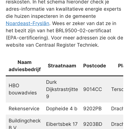
reiskosten. In het schema hieronder check je
adres-informatie van kwalitatieve energie experts
die huizen inspecteren in de gemeente
Noardeast-Fryslân
. Wees er zeker van dat ze in
het bezit zijn van het BRL9500-02-certificaat
(EPA-certificering). Voor meer adressen zie ook de
website van Centraal Register Techniek.
Naam
Straatnaam
Postcode
Plaa
adviesbedrijf
Durk
HBO
Dijkstrastrjitte
9014CC
Tersoal
bouwadvies
9
Rekenservice
Dopheide 4 b
9202PB
Dracht
Buildingcheck
Eibertsbek 17
9203BD
Dracht
B.V.