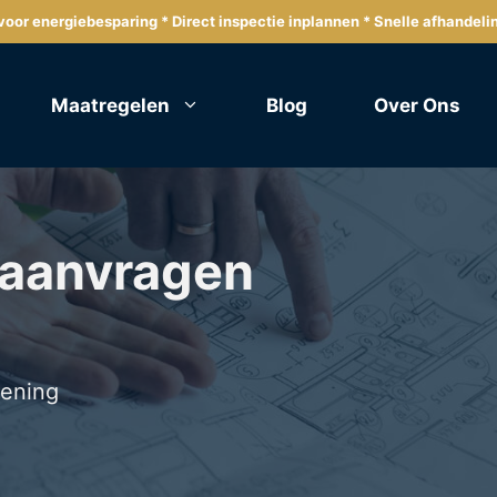
oor energiebesparing * Direct inspectie inplannen * Snelle afhandeli
Maatregelen
Blog
Over Ons
 aanvragen
lening