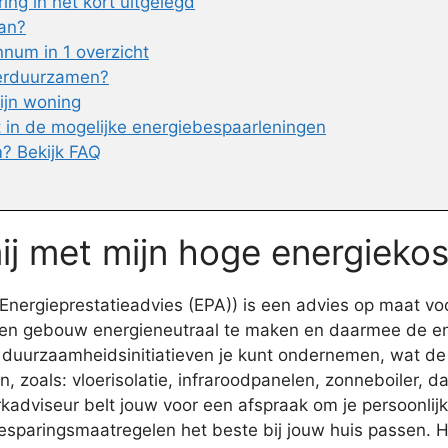
ng in het kort uitgelegd
aan?
num in 1 overzicht
verduurzamen?
ijn woning
t in de mogelijke energiebespaarleningen
? Bekijk FAQ
ij met mijn hoge energieko
nergieprestatieadvies (EPA)) is een advies op maat voo
en gebouw energieneutraal te maken en daarmee de ener
uurzaamheidsinitiatieven je kunt ondernemen, wat de pr
 zoals: vloerisolatie, infraroodpanelen, zonneboiler, 
kadviseur belt jouw voor een afspraak om je persoonli
sparingsmaatregelen het beste bij jouw huis passen. Hij