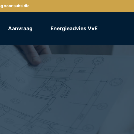
ng voor subsidie
Aanvraag
Energieadvies VvE