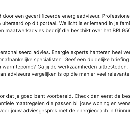
door een gecertificeerde energieadviseur. Professionel
uiteraard op dit portaal. Wellicht is er iemand in je fam
 een maatwerkadvies bedrijf die beschikt over het BRL95
ersonaliseerd advies. Energie experts hanteren heel ver
nafhankelijke specialisten. Geef een duidelijke briefing.
een warmtepomp? Ga jij de werkzaamheden uitbesteden, o
van adviseurs vergelijken is op die manier veel relevante
or dat je goed bent voorbereid. Check dan eerst de bes
tentiële maatregelen die passen bij jouw woning en wense
t voor jouw adviesgesprek met de energiecoach in Ginnu