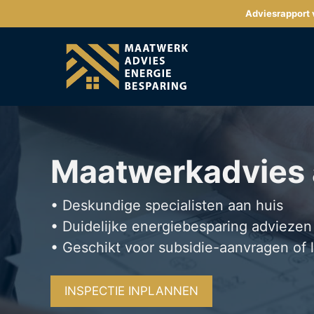
Ga
Adviesrapport v
naar
de
inhoud
Maatwerkadvies
• Deskundige specialisten aan huis
• Duidelijke energiebesparing adviezen
• Geschikt voor subsidie-aanvragen of 
INSPECTIE INPLANNEN