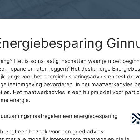
Energiebesparing Gin
ning? Het is soms lastig inschatten waar je moet beginne
t zonnepanelen laten leggen? Het deskundige
Energiebe
k langs voor het energiebesparingsadvies en test de ver
ige leefomgeving bevorderen. In het maatwerkadvies bes
ies. Het maatwerkadvies is een hulpmiddel voor partic
ame energie.
duurzamingsmaatregelen een energiebesparing
brengt een bezoek voor een goed advies.
es met alle mogelijk interessante maatregelen die je