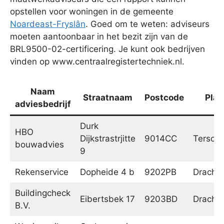
opstellen voor woningen in de gemeente
Noardeast-Fryslân
. Goed om te weten: adviseurs
moeten aantoonbaar in het bezit zijn van de
BRL9500-02-certificering. Je kunt ook bedrijven
vinden op www.centraalregistertechniek.nl.
Naam
Straatnaam
Postcode
Plaa
adviesbedrijf
Durk
HBO
Dijkstrastrjitte
9014CC
Tersoal
bouwadvies
9
Rekenservice
Dopheide 4 b
9202PB
Dracht
Buildingcheck
Eibertsbek 17
9203BD
Dracht
B.V.