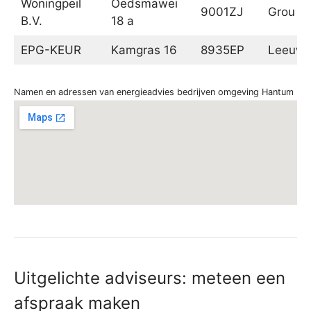
Woningpeil
Oedsmawei
9001ZJ
Grou
B.V.
18 a
EPG-KEUR
Kamgras 16
8935EP
Leeuwa
Namen en adressen van energieadvies bedrijven omgeving Hantum
Uitgelichte adviseurs: meteen een
afspraak maken