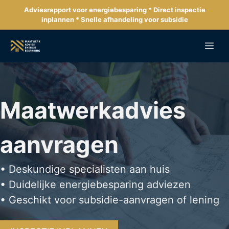
Ga
Adviesrapport voor energiebesparing * Direct inspectie
naar
inplannen * Snelle afhandeling voor subsidie
de
inhoud
Me
Maatwerkadvies
aanvragen
• Deskundige specialisten aan huis
• Duidelijke energiebesparing adviezen
• Geschikt voor subsidie-aanvragen of lening