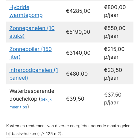
Hybride
€800,00
€4285,00
warmtepomp
p/jaar
Zonnepanelen (10
€550,00
€5190,00
stuks)
p/jaar
Zonneboiler (150
€215,00
€3140,00
liter)
p/jaar
Infraroodpanelen (1
€23,50
€480,00
paneel)
p/jaar
Waterbesparende
€37,50
douchekop (
€39,50
bekijk
p/jaar
)
meer tips
Kosten en rendement van diverse energiebesparende maatregelen
bij basis-huizen (+/- 125 m2).