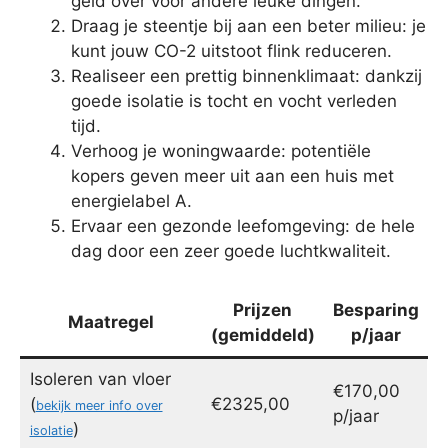
geld over voor andere leuke dingen.
Draag je steentje bij aan een beter milieu: je
kunt jouw CO-2 uitstoot flink reduceren.
Realiseer een prettig binnenklimaat: dankzij
goede isolatie is tocht en vocht verleden
tijd.
Verhoog je woningwaarde: potentiële
kopers geven meer uit aan een huis met
energielabel A.
Ervaar een gezonde leefomgeving: de hele
dag door een zeer goede luchtkwaliteit.
Prijzen
Besparing
Maatregel
(gemiddeld)
p/jaar
Isoleren van vloer
€170,00
(
€2325,00
bekijk meer info over
p/jaar
)
isolatie