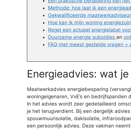
Een praktische benadering van he
Methode: hoe laat ik een energiead
Gekwalificeerde maatwerkadviseur
Hoe kan ik mijn woning energiezui
Regel een actueel energielabel voor
Duurzame energie subsidies
en
on
FAQ met meest gestelde vragen +
Energieadvies: wat j
Maatwerkadvies energiebesparing (vervanging
woningeigenaren, VvE’s en bedrijfspanden d
In het advies wordt zeer gedetailleerd oms
je het terugverdient. Bij een dergelijk advie
spouwmuurisolatie, dakisolatie, infraroodpan
een persoonlijk advies. Deze vakman neemt 