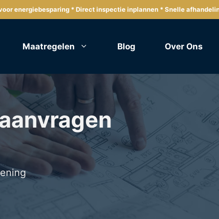
oor energiebesparing * Direct inspectie inplannen * Snelle afhandeli
Maatregelen
Blog
Over Ons
 aanvragen
lening