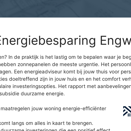
Energiebesparing Eng
? In de praktijk is het lastig om te bepalen waar je begi
hebben zonnepanelen de meeste urgentie. Het persoonl
agen. Een energieadviseur komt bij jouw thuis voor perso
ties doeltreffend zijn in jouw huis en en het comfort ver
ire investeringsopties. Het rapport met aanbevelingen i
ssubsidie duurzame energie.
maatregelen jouw woning energie-efficiënter
mt langs om alles in kaart te brengen.
 duurzame investeringen die een positief effect