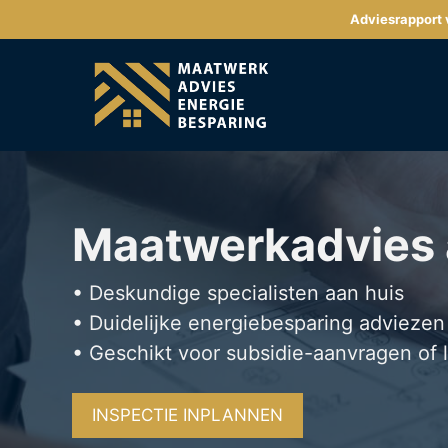
Ga
Adviesrapport v
naar
de
inhoud
Maatwerkadvies
• Deskundige specialisten aan huis
• Duidelijke energiebesparing adviezen
• Geschikt voor subsidie-aanvragen of 
INSPECTIE INPLANNEN