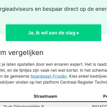
ergieadviseurs en bespaar direct op de ener
Ja, ik wil aan de slag ▸
m vergelijken
e laten opstellen door een ervaren expert. Het is raa
kt, en de lijntjes zijn vaak net wat korter. In het sc
 in de gemeente
Noardeast-Fryslân
. Kies enkel bedrij
bedrijven vinden op het platform Centraal Register Techn
Straatnaam
P
Durk Dijkstrastrjitte 9
9014C