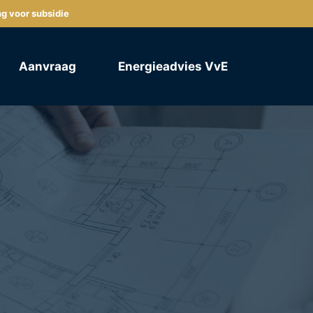
ng voor subsidie
Aanvraag
Energieadvies VvE