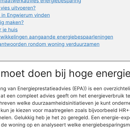
t maatwerkadvies energiebesparing
vies uitvoeren?
 in Engwierum vinden
nig maken?
 je huis
twikkelingen aangaande energiebespaarleningen
 antwoorden rondom woning verduurzamen
e moet doen bij hoge energi
 van Energieprestatieadvies (EPA)) is een overzichteli
at een compleet advies geeft om het energieverbruik t
chreven welke duurzaamheidsinitiatieven je kunt ondern
s kun je kiezen voor maatregelen zoals bijvoorbeeld HR++ 
elen. Gelukkig heb je het zo geregeld. Een energie-exper
de woning op en analyseert welke energiebesparingsmaat