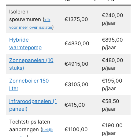
Isoleren
€240,00
spouwmuren (
€1375,00
klik
p/jaar
)
voor meer over isolatie
Hybride
€895,00
€4830,00
warmtepomp
p/jaar
Zonnepanelen (10
€480,00
€4915,00
stuks)
p/jaar
Zonneboiler 150
€195,00
€3105,00
liter
p/jaar
Infraroodpanelen (1
€58,50
€415,00
paneel)
p/jaar
Tochtstrips laten
€190,00
aanbrengen (
€1100,00
bekijk
p/jaar