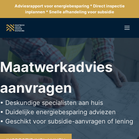
Ga
Adviesrapport voor energiebesparing * Direct inspectie
naar
inplannen * Snelle afhandeling voor subsidie
de
inhoud
Me
Maatwerkadvies
aanvragen
• Deskundige specialisten aan huis
• Duidelijke energiebesparing adviezen
• Geschikt voor subsidie-aanvragen of lening