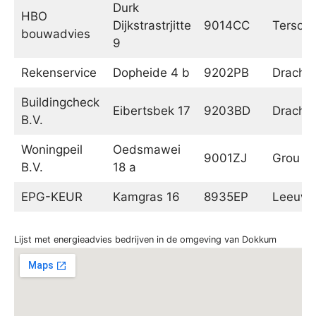
Durk
HBO
Dijkstrastrjitte
9014CC
Tersoal
bouwadvies
9
Rekenservice
Dopheide 4 b
9202PB
Dracht
Buildingcheck
Eibertsbek 17
9203BD
Dracht
B.V.
Woningpeil
Oedsmawei
9001ZJ
Grou
B.V.
18 a
EPG-KEUR
Kamgras 16
8935EP
Leeuwa
Lijst met energieadvies bedrijven in de omgeving van Dokkum