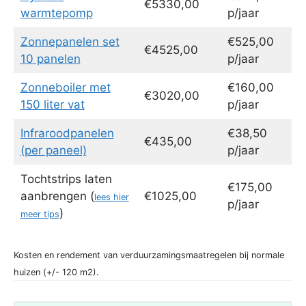
€5330,00
warmtepomp
p/jaar
Zonnepanelen set
€525,00
€4525,00
10 panelen
p/jaar
Zonneboiler met
€160,00
€3020,00
150 liter vat
p/jaar
Infraroodpanelen
€38,50
€435,00
(per paneel)
p/jaar
Tochtstrips laten
€175,00
aanbrengen (
€1025,00
lees hier
p/jaar
)
meer tips
Kosten en rendement van verduurzamingsmaatregelen bij normale
huizen (+/- 120 m2).