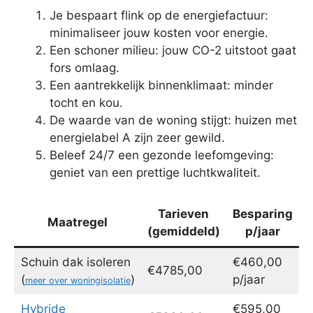
Je bespaart flink op de energiefactuur:
minimaliseer jouw kosten voor energie.
Een schoner milieu: jouw CO-2 uitstoot gaat
fors omlaag.
Een aantrekkelijk binnenklimaat: minder
tocht en kou.
De waarde van de woning stijgt: huizen met
energielabel A zijn zeer gewild.
Beleef 24/7 een gezonde leefomgeving:
geniet van een prettige luchtkwaliteit.
Tarieven
Besparing
Maatregel
(gemiddeld)
p/jaar
Schuin dak isoleren
€460,00
€4785,00
(
)
p/jaar
meer over woningisolatie
Hybride
€595,00