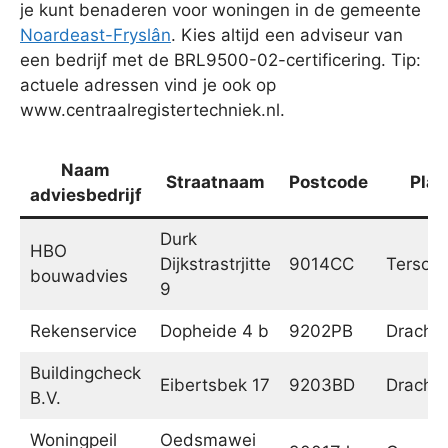
je kunt benaderen voor woningen in de gemeente
Noardeast-Fryslân
. Kies altijd een adviseur van
een bedrijf met de BRL9500-02-certificering. Tip:
actuele adressen vind je ook op
www.centraalregistertechniek.nl.
Naam
Straatnaam
Postcode
Plaa
adviesbedrijf
Durk
HBO
Dijkstrastrjitte
9014CC
Tersoal
bouwadvies
9
Rekenservice
Dopheide 4 b
9202PB
Dracht
Buildingcheck
Eibertsbek 17
9203BD
Dracht
B.V.
Woningpeil
Oedsmawei