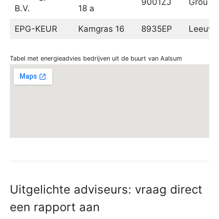
9001ZJ
Grou
B.V.
18 a
EPG-KEUR
Kamgras 16
8935EP
Leeuwa
Tabel met energieadvies bedrijven uit de buurt van Aalsum
Uitgelichte adviseurs: vraag direct
een rapport aan