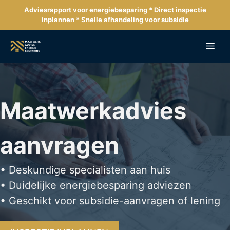
Ga
Adviesrapport voor energiebesparing * Direct inspectie
naar
inplannen * Snelle afhandeling voor subsidie
de
inhoud
Me
Maatwerkadvies
aanvragen
• Deskundige specialisten aan huis
• Duidelijke energiebesparing adviezen
• Geschikt voor subsidie-aanvragen of lening