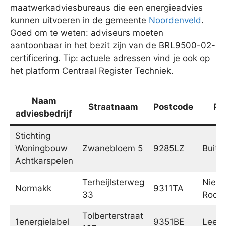
maatwerkadviesbureaus die een energieadvies
kunnen uitvoeren in de gemeente
Noordenveld
.
Goed om te weten: adviseurs moeten
aantoonbaar in het bezit zijn van de BRL9500-02-
certificering. Tip: actuele adressen vind je ook op
het platform Centraal Register Techniek.
Naam
Straatnaam
Postcode
Pl
adviesbedrijf
Stichting
Woningbouw
Zwanebloem 5
9285LZ
Buite
Achtkarspelen
Terheijlsterweg
Nieu
Normakk
9311TA
33
Rode
Tolberterstraat
1energielabel
9351BE
Leek