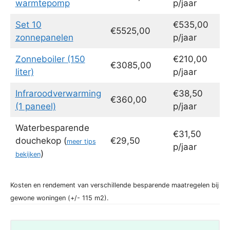
warmtepomp
p/jaar
Set 10
€535,00
€5525,00
zonnepanelen
p/jaar
Zonneboiler (150
€210,00
€3085,00
liter)
p/jaar
Infraroodverwarming
€38,50
€360,00
(1 paneel)
p/jaar
Waterbesparende
€31,50
douchekop (
€29,50
meer tips
p/jaar
)
bekijken
Kosten en rendement van verschillende besparende maatregelen bij
gewone woningen (+/- 115 m2).