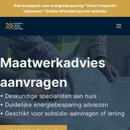
Ga
Adviesrapport voor energiebesparing * Direct inspectie
naar
inplannen * Snelle afhandeling voor subsidie
de
inhoud
Me
Maatwerkadvies
aanvragen
• Deskundige specialisten aan huis
• Duidelijke energiebesparing adviezen
• Geschikt voor subsidie-aanvragen of lening