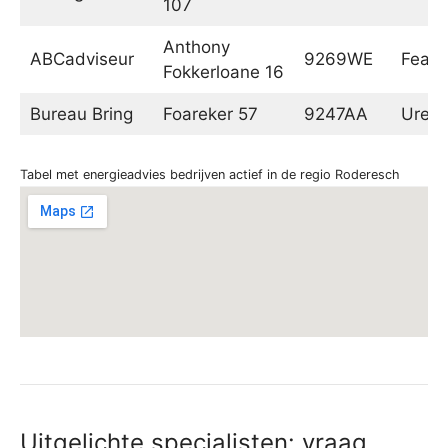
107
Anthony
ABCadviseur
9269WE
Fean
Fokkerloane 16
Bureau Bring
Foareker 57
9247AA
Urete
Tabel met energieadvies bedrijven actief in de regio Roderesch
Uitgelichte specialisten: vraag