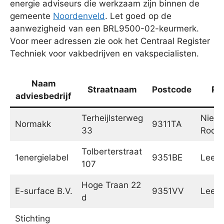
energie adviseurs die werkzaam zijn binnen de
gemeente
Noordenveld
. Let goed op de
aanwezigheid van een BRL9500-02-keurmerk.
Voor meer adressen zie ook het Centraal Register
Techniek voor vakbedrijven en vakspecialisten.
Naam
Straatnaam
Postcode
Pl
adviesbedrijf
Terheijlsterweg
Nieu
Normakk
9311TA
33
Rode
Tolberterstraat
1energielabel
9351BE
Leek
107
Hoge Traan 22
E-surface B.V.
9351VV
Leek
d
Stichting