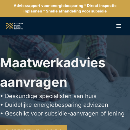
Ga
Adviesrapport voor energiebesparing * Direct inspectie
naar
inplannen * Snelle afhandeling voor subsidie
de
inhoud
Me
Maatwerkadvies
aanvragen
• Deskundige specialisten aan huis
• Duidelijke energiebesparing adviezen
• Geschikt voor subsidie-aanvragen of lening