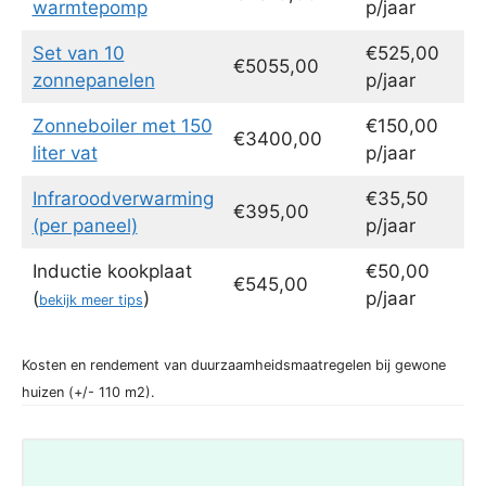
warmtepomp
p/jaar
Set van 10
€525,00
€5055,00
zonnepanelen
p/jaar
Zonneboiler met 150
€150,00
€3400,00
liter vat
p/jaar
Infraroodverwarming
€35,50
€395,00
(per paneel)
p/jaar
Inductie kookplaat
€50,00
€545,00
(
)
p/jaar
bekijk meer tips
Kosten en rendement van duurzaamheidsmaatregelen bij gewone
huizen (+/- 110 m2).