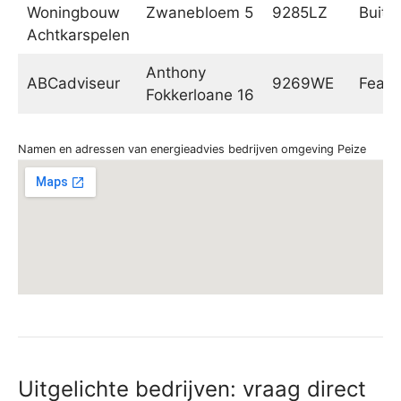
Woningbouw
Zwanebloem 5
9285LZ
Buite
Achtkarspelen
Anthony
ABCadviseur
9269WE
Fean
Fokkerloane 16
Namen en adressen van energieadvies bedrijven omgeving Peize
Uitgelichte bedrijven: vraag direct