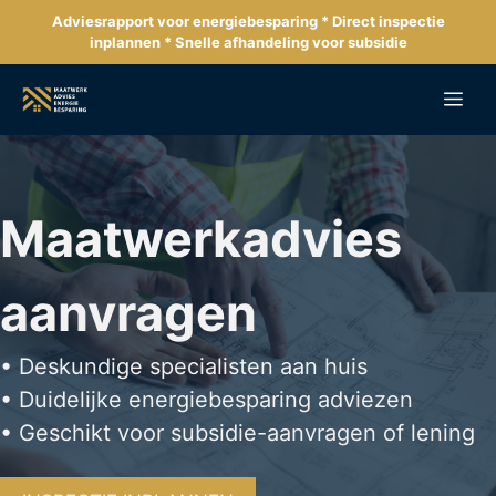
Ga
Adviesrapport voor energiebesparing * Direct inspectie
naar
inplannen * Snelle afhandeling voor subsidie
de
inhoud
Me
Maatwerkadvies
aanvragen
• Deskundige specialisten aan huis
• Duidelijke energiebesparing adviezen
• Geschikt voor subsidie-aanvragen of lening