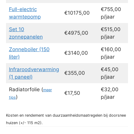
Full-electric
€755,00
€10175,00
warmtepomp
p/jaar
Set 10
€515,00
€4975,00
zonnepanelen
p/jaar
Zonneboiler (150
€160,00
€3140,00
liter)
p/jaar
Infraroodverwarming
€45,00
€355,00
(1 paneel)
p/jaar
Radiatorfolie (
€32,00
meer
€17,50
)
p/jaar
tips
Kosten en rendement van duurzaamheidsmaatregelen bij doorsnee
huizen (+/- 115 m2).