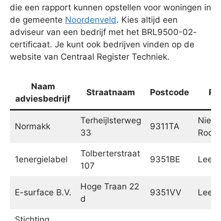
die een rapport kunnen opstellen voor woningen in
de gemeente
Noordenveld
. Kies altijd een
adviseur van een bedrijf met het BRL9500-02-
certificaat. Je kunt ook bedrijven vinden op de
website van Centraal Register Techniek.
Naam
Straatnaam
Postcode
Pl
adviesbedrijf
Terheijlsterweg
Nieu
Normakk
9311TA
33
Rode
Tolberterstraat
1energielabel
9351BE
Leek
107
Hoge Traan 22
E-surface B.V.
9351VV
Leek
d
Stichting