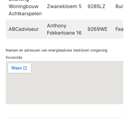
Woningbouw
Zwanebloem 5
9285LZ
Buite
Achtkarspelen
Anthony
ABCadviseur
9269WE
Fean
Fokkerloane 16
Namen en adressen van energieadvies bedrijven omgeving
Foxwolde