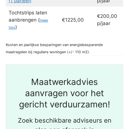
(1 paneel)
p/jaar
Tochtstrips laten
€200,00
aanbrengen (
€1225,00
meer
p/jaar
)
tips
Kosten en jaarlijkse besparingen van energiebesparende
maatregelen bij reguliere woningen (+/- 110 m2).
Maatwerkadvies
aanvragen voor het
gericht verduurzamen!
Zoek beschikbare adviseurs en