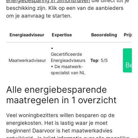
energiebesparing in Simonshaven
die direct tot je
beschikking zijn. Klik op een van de aanbieders
om je aanvraag te starten.
Energieadviseur
Expertise
Beoordeling
Prijsin
•
Gecertificeerde
Maatwerkadviseur
Energieadviseurs
Top
: 5/5
Bek
• De maatwerk-
specialist van NL
Alle energiebesparende
maatregelen in 1 overzicht
Veel woningbezitters willen besparen op de
energiekosten. Het is lastig waar je moet
beginnen! Daarvoor is het maatwerkadvies