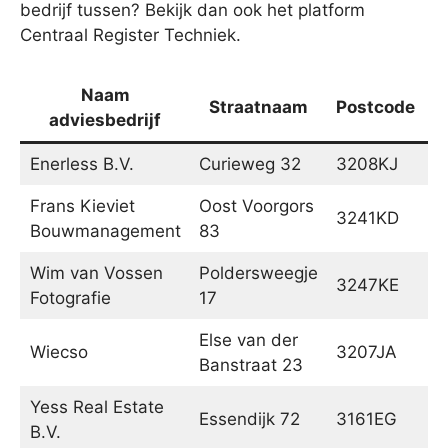
bedrijf tussen? Bekijk dan ook het platform
Centraal Register Techniek.
Naam
Straatnaam
Postcode
adviesbedrijf
Enerless B.V.
Curieweg 32
3208KJ
S
Frans Kieviet
Oost Voorgors
3241KD
M
Bouwmanagement
83
Wim van Vossen
Poldersweegje
3247KE
D
Fotografie
17
Else van der
Wiecso
3207JA
S
Banstraat 23
Yess Real Estate
Essendijk 72
3161EG
R
B.V.