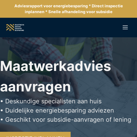
Ga
Adviesrapport voor energiebesparing * Direct inspectie
naar
inplannen * Snelle afhandeling voor subsidie
de
inhoud
Me
Maatwerkadvies
aanvragen
• Deskundige specialisten aan huis
• Duidelijke energiebesparing adviezen
• Geschikt voor subsidie-aanvragen of lening