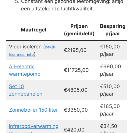
Constant een gezonde leefomgeving: altijd
een uitstekende luchtkwaliteit.
Prijzen
Besparing
Maatregel
(gemiddeld)
p/jaar
Vloer isoleren (
€150,00
bekijk
€2195,00
)
p/jaar
hier meer info
All-electric
€690,00
€11725,00
warmtepomp
p/jaar
Set 10
€510,00
€4805,00
zonnepanelen
p/jaar
€165,00
Zonneboiler 150 liter
€3350,00
p/jaar
Infraroodverwarming
€34,50
€420,00