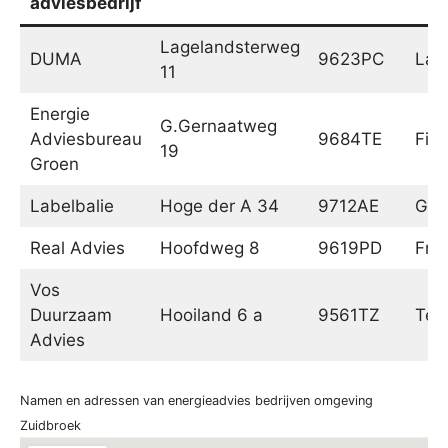
adviesbedrijf
Lagelandsterweg
DUMA
9623PC
Lag
11
Energie
G.Gernaatweg
Adviesbureau
9684TE
Fin
19
Groen
Labelbalie
Hoge der A 34
9712AE
Gro
Real Advies
Hoofdweg 8
9619PD
Fro
Vos
Duurzaam
Hooiland 6 a
9561TZ
Ter 
Advies
Namen en adressen van energieadvies bedrijven omgeving
Zuidbroek