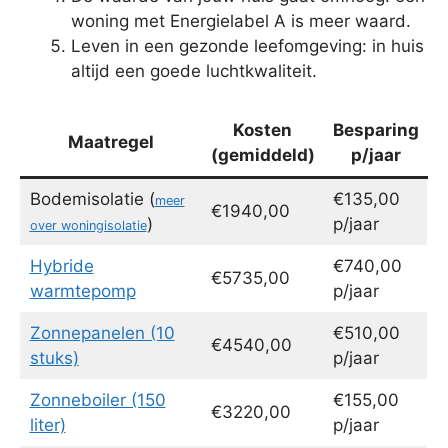
woning met Energielabel A is meer waard.
Leven in een gezonde leefomgeving: in huis
altijd een goede luchtkwaliteit.
Kosten
Besparing
Maatregel
(gemiddeld)
p/jaar
Bodemisolatie (
€135,00
meer
€1940,00
)
p/jaar
over woningisolatie
Hybride
€740,00
€5735,00
warmtepomp
p/jaar
Zonnepanelen (10
€510,00
€4540,00
stuks)
p/jaar
Zonneboiler (150
€155,00
€3220,00
liter)
p/jaar