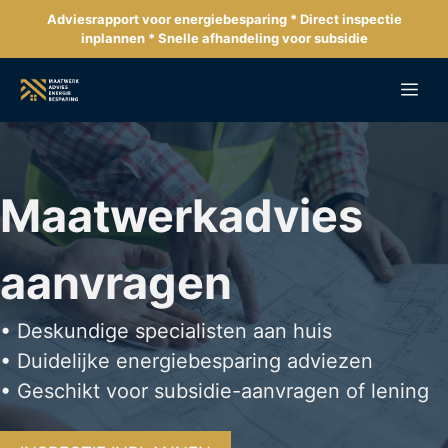
Ga
Adviesrapport voor energiebesparing * Direct inspectie
naar
inplannen * Snelle afhandeling voor subsidie
de
inhoud
Me
Maatwerkadvies
aanvragen
• Deskundige specialisten aan huis
• Duidelijke energiebesparing adviezen
• Geschikt voor subsidie-aanvragen of lening