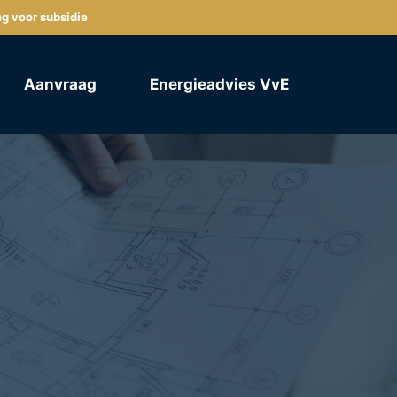
ng voor subsidie
Aanvraag
Energieadvies VvE