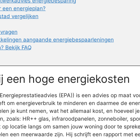
atwerkadvies energiebesparing
r een energieplan?
tad vergelijken
nvragen
kkelingen aangaande energiebespaarleningen
? Bekijk FAQ
ij een hoge energiekosten
nergieprestatieadvies (EPA)) is een advies op maat vo
ft om energieverbruik te minderen en daarmee de energ
elen je kunt nemen, wat het allemaal kost, en hoeveel j
 zoals: HR++ glas, infraroodpanelen, zonneboiler, spouw
t op locatie langs om samen jouw woning door te sprek
en een meerwaarde zijn. Hij schrijft een rapport met e