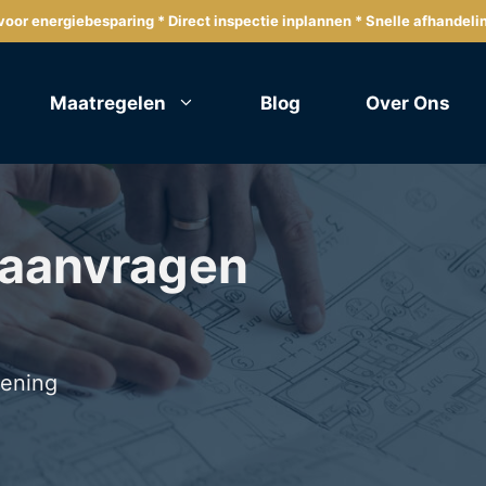
oor energiebesparing * Direct inspectie inplannen * Snelle afhandeli
Maatregelen
Blog
Over Ons
 aanvragen
lening