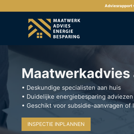
Ga
Adviesrapport v
naar
de
inhoud
Maatwerkadvies
• Deskundige specialisten aan huis
• Duidelijke energiebesparing adviezen
• Geschikt voor subsidie-aanvragen of 
INSPECTIE INPLANNEN