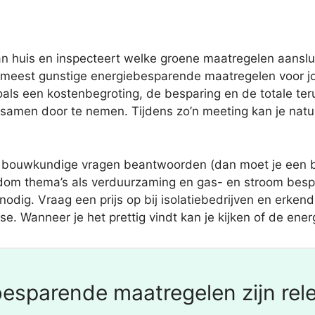
 huis en inspecteert welke groene maatregelen aanslui
meest gunstige energiebesparende maatregelen voor j
als een kostenbegroting, de besparing en de totale teru
amen door te nemen. Tijdens zo’n meeting kan je natuur
e bouwkundige vragen beantwoorden (dan moet je een 
ndom thema’s als verduurzaming en gas- en stroom besp
odig. Vraag een prijs op bij isolatiebedrijven en erkende 
 Wanneer je het prettig vindt kan je kijken of de energ
esparende maatregelen zijn rel