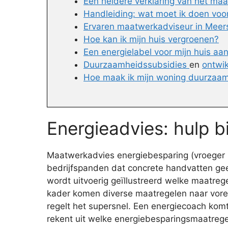
Een heldere verklaring van het ma
Handleiding: wat moet ik doen voo
Ervaren maatwerkadviseur in Meers
Hoe kan ik mijn huis vergroenen?
Een energielabel voor mijn huis aa
Duurzaamheidssubsidies
en
ontwi
Hoe maak ik mijn woning duurzaam
Energieadvies: hulp b
Maatwerkadvies energiebesparing (vroeger E
bedrijfspanden dat concrete handvatten gee
wordt uitvoerig geïllustreerd welke maatreg
kader komen diverse maatregelen naar voren,
regelt het supersnel. Een energiecoach kom
rekent uit welke energiebesparingsmaatregel