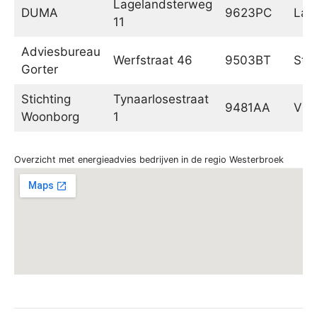
Lagelandsterweg
DUMA
9623PC
Lag
11
Adviesbureau
Werfstraat 46
9503BT
Sta
Gorter
Stichting
Tynaarlosestraat
9481AA
Vrie
Woonborg
1
Overzicht met energieadvies bedrijven in de regio Westerbroek