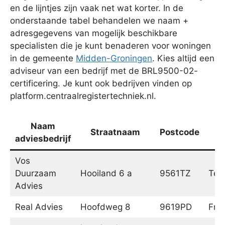
en de lijntjes zijn vaak net wat korter. In de
onderstaande tabel behandelen we naam +
adresgegevens van mogelijk beschikbare
specialisten die je kunt benaderen voor woningen
in de gemeente
Midden-Groningen
. Kies altijd een
adviseur van een bedrijf met de BRL9500-02-
certificering. Je kunt ook bedrijven vinden op
platform.centraalregistertechniek.nl.
Naam
Straatnaam
Postcode
P
adviesbedrijf
Vos
Duurzaam
Hooiland 6 a
9561TZ
Ter 
Advies
Real Advies
Hoofdweg 8
9619PD
Fro