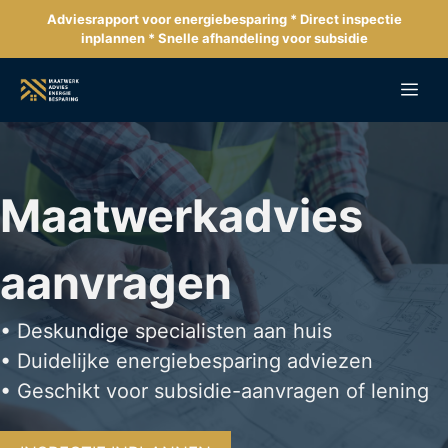
Ga
Adviesrapport voor energiebesparing * Direct inspectie
naar
inplannen * Snelle afhandeling voor subsidie
de
inhoud
Me
Maatwerkadvies
aanvragen
• Deskundige specialisten aan huis
• Duidelijke energiebesparing adviezen
• Geschikt voor subsidie-aanvragen of lening