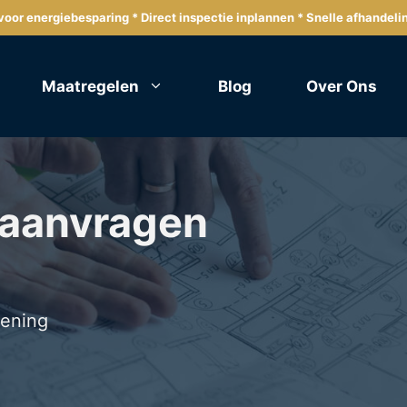
oor energiebesparing * Direct inspectie inplannen * Snelle afhandeli
Maatregelen
Blog
Over Ons
 aanvragen
lening