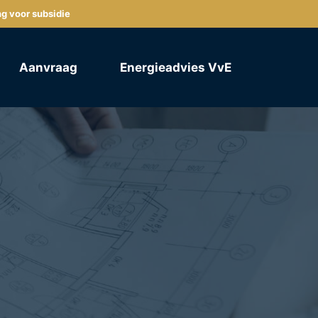
ng voor subsidie
Aanvraag
Energieadvies VvE