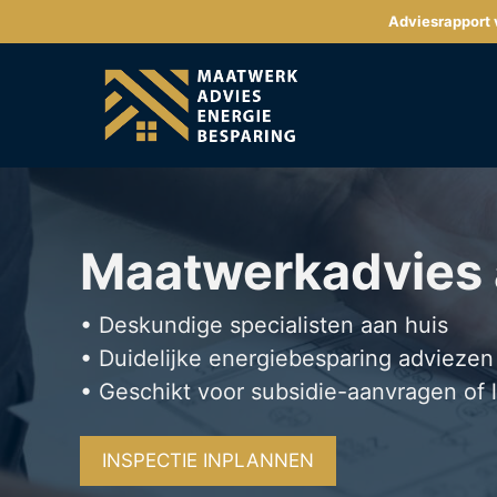
Ga
Adviesrapport v
naar
de
inhoud
Maatwerkadvies
• Deskundige specialisten aan huis
• Duidelijke energiebesparing adviezen
• Geschikt voor subsidie-aanvragen of 
INSPECTIE INPLANNEN