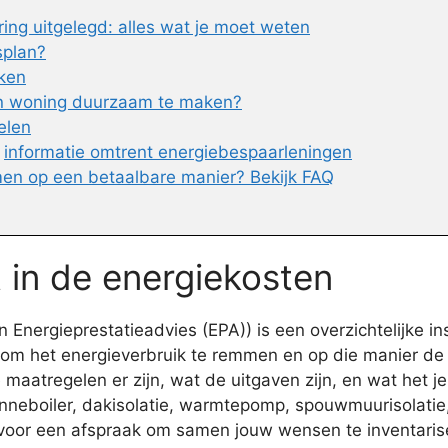
ng uitgelegd: alles wat je moet weten
splan?
jken
jn woning duurzaam te maken?
elen
n
informatie omtrent energiebespaarleningen
en op een betaalbare manier? Bekijk FAQ
t in de energiekosten
nergieprestatieadvies (EPA)) is een overzichtelijke in
 om het energieverbruik te remmen en op die manier de e
maatregelen er zijn, wat de uitgaven zijn, en wat het je 
neboiler, dakisolatie, warmtepomp, spouwmuurisolatie, v
w voor een afspraak om samen jouw wensen te inventari