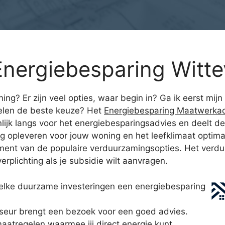
nergiebesparing Witt
ening? Er zijn veel opties, waar begin in? Ga ik eerst m
nelen de beste keuze? Het
Energiebesparing Maatwerkad
jk langs voor het energiebesparingsadvies en deelt de d
opleveren voor jouw woning en het leefklimaat optimal
ement van de populaire verduurzamingsopties. Het verdu
verplichting als je subsidie wilt aanvragen.
elke duurzame investeringen een energiebesparing
eur brengt een bezoek voor een goed advies.
maatregelen waarmee jij direct energie kunt