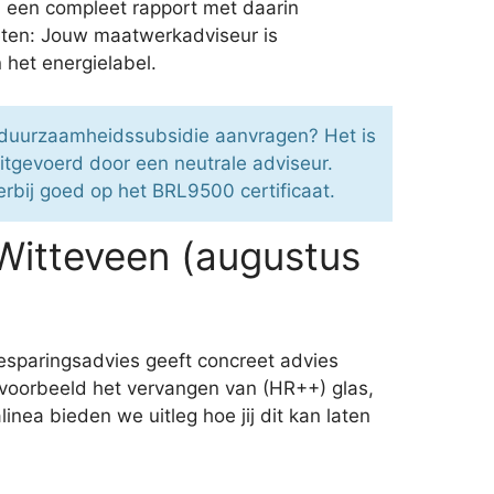
na een compleet rapport met daarin
weten: Jouw maatwerkadviseur is
n het energielabel.
 duurzaamheidssubsidie aanvragen? Het is
tgevoerd door een neutrale adviseur.
erbij goed op het BRL9500 certificaat.
Witteveen (augustus
besparingsadvies geeft concreet advies
ijvoorbeeld het vervangen van (HR++) glas,
nea bieden we uitleg hoe jij dit kan laten