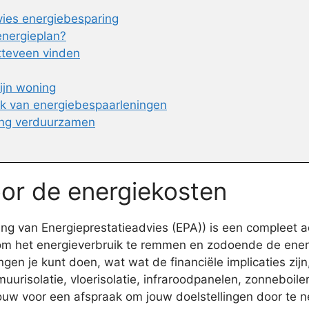
ies energiebesparing
energieplan?
tteveen vinden
ijn woning
ik van energiebespaarleningen
ing verduurzamen
oor de energiekosten
g van Energieprestatieadvies (EPA)) is een compleet ad
m het energieverbruik te remmen en zodoende de energi
gen je kunt doen, wat wat de financiële implicaties zijn
uurisolatie, vloerisolatie, infraroodpanelen, zonneboil
 jouw voor een afspraak om jouw doelstellingen door t