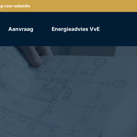
ng voor subsidie
Aanvraag
Energieadvies VvE