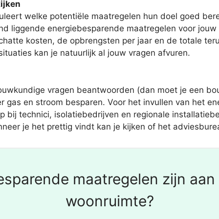
ijken
uleert welke potentiële maatregelen hun doel goed berei
d liggende energiebesparende maatregelen voor jouw hui
hatte kosten, de opbrengsten per jaar en de totale ter
ituaties kan je natuurlijk al jouw vragen afvuren.
bouwkundige vragen beantwoorden (dan moet je een bou
er gas en stroom besparen. Voor het invullen van het e
j technici, isolatiebedrijven en regionale installatiebed
er je het prettig vindt kan je kijken of het adviesburea
sparende maatregelen zijn aan 
woonruimte?