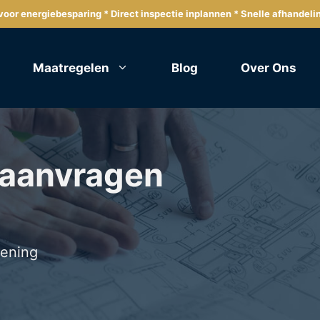
oor energiebesparing * Direct inspectie inplannen * Snelle afhandeli
Maatregelen
Blog
Over Ons
 aanvragen
lening