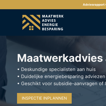
Ga
Adviesrapport v
naar
de
inhoud
Maatwerkadvies
• Deskundige specialisten aan huis
• Duidelijke energiebesparing adviezen
• Geschikt voor subsidie-aanvragen of 
INSPECTIE INPLANNEN