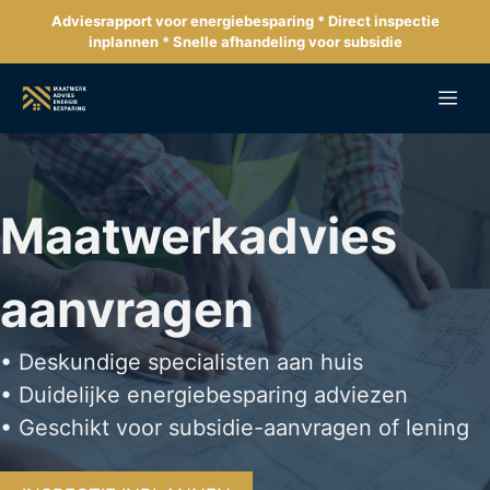
Ga
Adviesrapport voor energiebesparing * Direct inspectie
naar
inplannen * Snelle afhandeling voor subsidie
de
inhoud
Me
Maatwerkadvies
aanvragen
• Deskundige specialisten aan huis
• Duidelijke energiebesparing adviezen
• Geschikt voor subsidie-aanvragen of lening