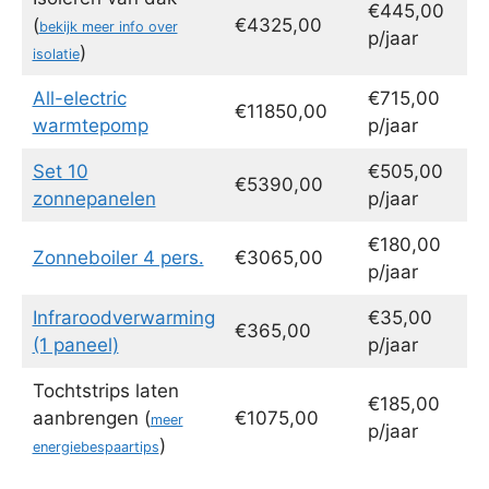
€445,00
(
€4325,00
bekijk meer info over
p/jaar
)
isolatie
All-electric
€715,00
€11850,00
warmtepomp
p/jaar
Set 10
€505,00
€5390,00
zonnepanelen
p/jaar
€180,00
Zonneboiler 4 pers.
€3065,00
p/jaar
Infraroodverwarming
€35,00
€365,00
(1 paneel)
p/jaar
Tochtstrips laten
€185,00
aanbrengen (
€1075,00
meer
p/jaar
)
energiebespaartips