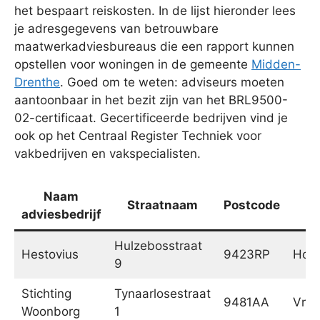
het bespaart reiskosten. In de lijst hieronder lees
je adresgegevens van betrouwbare
maatwerkadviesbureaus die een rapport kunnen
opstellen voor woningen in de gemeente
Midden-
Drenthe
. Goed om te weten: adviseurs moeten
aantoonbaar in het bezit zijn van het BRL9500-
02-certificaat. Gecertificeerde bedrijven vind je
ook op het Centraal Register Techniek voor
vakbedrijven en vakspecialisten.
Naam
Straatnaam
Postcode
P
adviesbedrijf
Hulzebosstraat
Hestovius
9423RP
Hoog
9
Stichting
Tynaarlosestraat
9481AA
Vrie
Woonborg
1