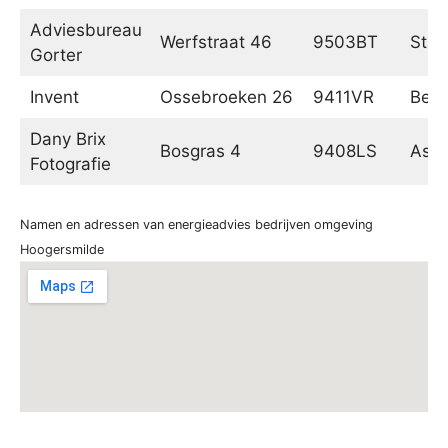
Adviesbureau
Werfstraat 46
9503BT
Stad
Gorter
Invent
Ossebroeken 26
9411VR
Beil
Dany Brix
Bosgras 4
9408LS
Ass
Fotografie
Namen en adressen van energieadvies bedrijven omgeving
Hoogersmilde