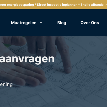
oor energiebesparing * Direct inspectie inplannen * Snelle afhandeli
Maatregelen
Blog
Over Ons
 aanvragen
lening