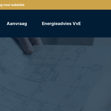
ng voor subsidie
Aanvraag
Energieadvies VvE