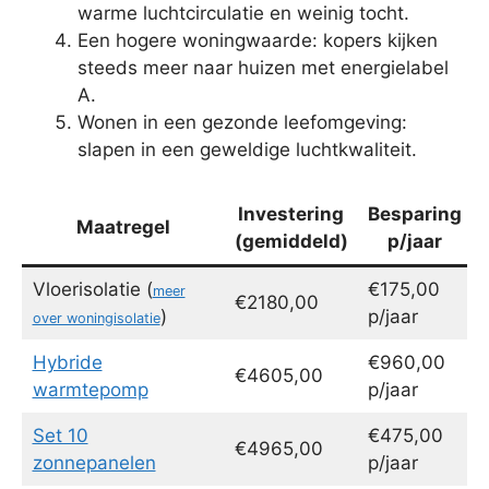
warme luchtcirculatie en weinig tocht.
Een hogere woningwaarde: kopers kijken
steeds meer naar huizen met energielabel
A.
Wonen in een gezonde leefomgeving:
slapen in een geweldige luchtkwaliteit.
Investering
Besparing
Maatregel
(gemiddeld)
p/jaar
Vloerisolatie (
€175,00
meer
€2180,00
)
p/jaar
over woningisolatie
Hybride
€960,00
€4605,00
warmtepomp
p/jaar
Set 10
€475,00
€4965,00
zonnepanelen
p/jaar