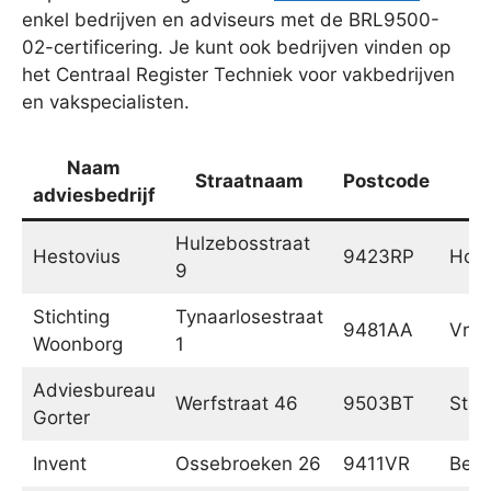
enkel bedrijven en adviseurs met de BRL9500-
02-certificering. Je kunt ook bedrijven vinden op
het Centraal Register Techniek voor vakbedrijven
en vakspecialisten.
Naam
Straatnaam
Postcode
P
adviesbedrijf
Hulzebosstraat
Hestovius
9423RP
Hoog
9
Stichting
Tynaarlosestraat
9481AA
Vrie
Woonborg
1
Adviesbureau
Werfstraat 46
9503BT
Stad
Gorter
Invent
Ossebroeken 26
9411VR
Beil