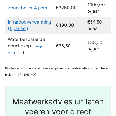
€190,00
Zonneboiler 4 pers.
€3260,00
p/jaar
Infraroodverwarming
€54,50
€490,00
(1 paneel)
p/jaar
Waterbesparende
€33,50
douchekop (
€36,50
bekijk
p/jaar
)
meer tips
Kosten en opbrengsten van vergroeningsmaatregelen bij reguliere
huizen (+/- 125 m2).
Maatwerkadvies uit laten
voeren voor direct