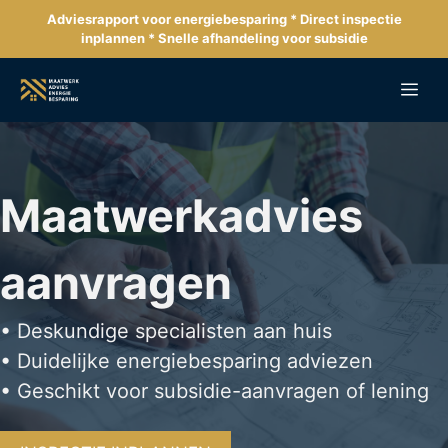
Ga
Adviesrapport voor energiebesparing * Direct inspectie
naar
inplannen * Snelle afhandeling voor subsidie
de
inhoud
Me
Maatwerkadvies
aanvragen
• Deskundige specialisten aan huis
• Duidelijke energiebesparing adviezen
• Geschikt voor subsidie-aanvragen of lening