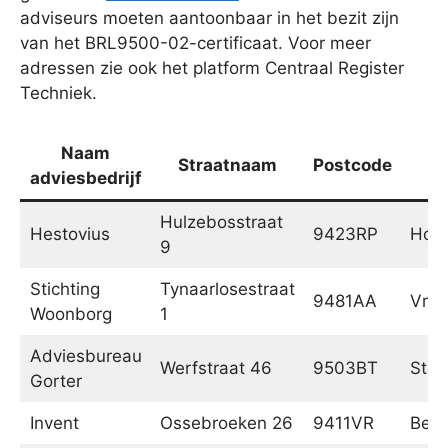
adviseurs moeten aantoonbaar in het bezit zijn
van het BRL9500-02-certificaat. Voor meer
adressen zie ook het platform Centraal Register
Techniek.
Naam
Straatnaam
Postcode
P
adviesbedrijf
Hulzebosstraat
Hestovius
9423RP
Hoog
9
Stichting
Tynaarlosestraat
9481AA
Vrie
Woonborg
1
Adviesbureau
Werfstraat 46
9503BT
Stad
Gorter
Invent
Ossebroeken 26
9411VR
Beil