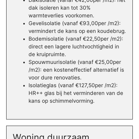
Dakisolatie (vanaf €42,00per /m2): het
dak isoleren kan tot 30%
warmteverlies voorkomen.
Gevelisolatie (vanaf €93,00per /m2):
vermindert de kans op een koudebrug.
Bodemisolatie (vanaf €22,50per /m2):
direct een lagere luchtvochtigheid in
de kruipruimte.
Spouwmuurisolatie (vanaf €25,00per
/m2): een kosteneffectief alternatief is
voor dure renovaties.
Isolatieglas (vanaf €127,50per /m2):
HR++ glas bij het verminderen van de
kans op schimmelvorming.
Woning duurzaam