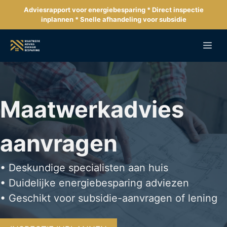
Ga
Adviesrapport voor energiebesparing * Direct inspectie
naar
inplannen * Snelle afhandeling voor subsidie
de
inhoud
Me
Maatwerkadvies
aanvragen
• Deskundige specialisten aan huis
• Duidelijke energiebesparing adviezen
• Geschikt voor subsidie-aanvragen of lening