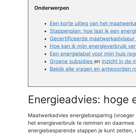
Onderwerpen
Een korte uitleg van het maatwerk
Stappenplan: hoe laat ik een energ
Gecertificeerde maatwerkadviseur 
Hoe kan ik mijn energieverbruik ve
Een energielabel voor mijn huis reg
Groene subsidies
en
inzicht in de
Bekijk alle vragen en antwoorden
Energieadvies: hoge 
Maatwerkadvies energiebesparing (vroeger E
het energieverbruik te remmen en daarmee d
energiebesparende stappen je kunt zetten, w