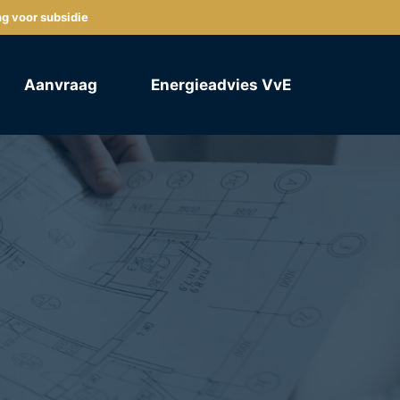
ng voor subsidie
Aanvraag
Energieadvies VvE