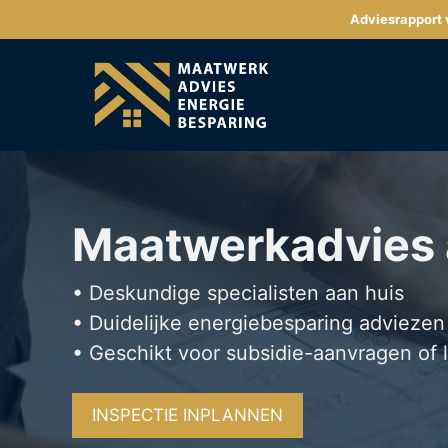
Ga
Adviesrapport v
naar
de
inhoud
Maatwerkadvies
• Deskundige specialisten aan huis
• Duidelijke energiebesparing adviezen
• Geschikt voor subsidie-aanvragen of 
INSPECTIE INPLANNEN