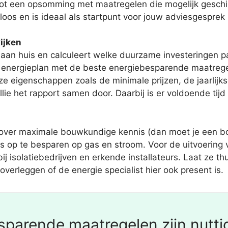
ot een opsomming met maatregelen die mogelijk geschikt 
loos en is ideaal als startpunt voor jouw adviesgespre
ijken
an huis en calculeert welke duurzame investeringen pa
ig energieplan met de beste energiebesparende maatreg
ze eigenschappen zoals de minimale prijzen, de jaarlij
llie het rapport samen door. Daarbij is er voldoende tijd
 over maximale bouwkundige kennis (dan moet je een b
es op te besparen op gas en stroom. Voor de uitvoering 
bij isolatiebedrijven en erkende installateurs. Laat ze
verleggen of de energie specialist hier ook present is.
parende maatregelen zijn nutti