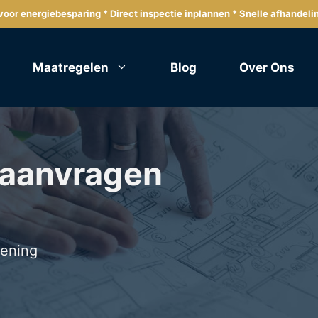
oor energiebesparing * Direct inspectie inplannen * Snelle afhandeli
Maatregelen
Blog
Over Ons
 aanvragen
lening