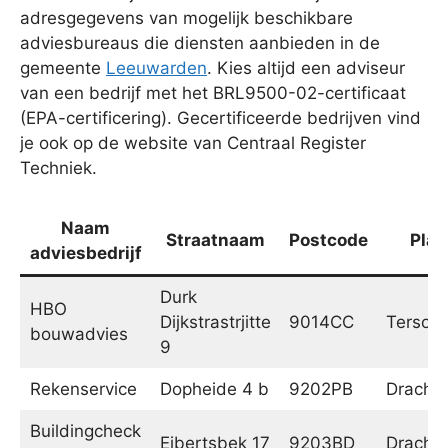
adresgegevens van mogelijk beschikbare
adviesbureaus die diensten aanbieden in de
gemeente
Leeuwarden
. Kies altijd een adviseur
van een bedrijf met het BRL9500-02-certificaat
(EPA-certificering). Gecertificeerde bedrijven vind
je ook op de website van Centraal Register
Techniek.
Naam
Straatnaam
Postcode
Plaa
adviesbedrijf
Durk
HBO
Dijkstrastrjitte
9014CC
Tersoal
bouwadvies
9
Rekenservice
Dopheide 4 b
9202PB
Dracht
Buildingcheck
Eibertsbek 17
9203BD
Dracht