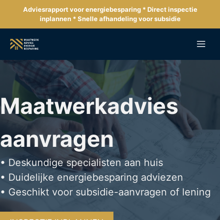
Ga
Adviesrapport voor energiebesparing * Direct inspectie
naar
inplannen * Snelle afhandeling voor subsidie
de
inhoud
Me
Maatwerkadvies
aanvragen
• Deskundige specialisten aan huis
• Duidelijke energiebesparing adviezen
• Geschikt voor subsidie-aanvragen of lening