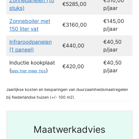
Zonnepanelen (10
€510,00
€5285,00
stuks)
p/jaar
Zonneboiler met
€145,00
€3160,00
150 liter vat
p/jaar
Infraroodpanelen
€40,50
€440,00
(1 paneel)
p/jaar
Inductie kookplaat
€40,50
€420,00
(
)
p/jaar
lees hier meer tips
Jaarlijkse kosten en besparingen van duurzaamheidsmaatregelen
bij Nederlandse huizen (+/- 100 m2).
Maatwerkadvies