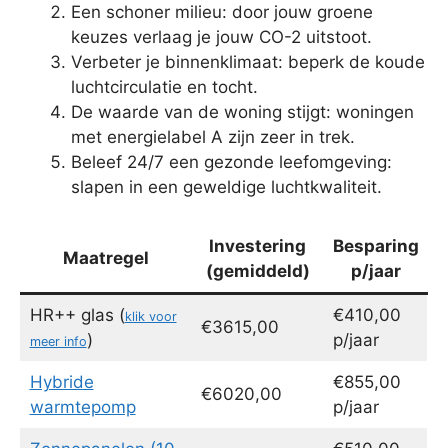
Een schoner milieu: door jouw groene
keuzes verlaag je jouw CO-2 uitstoot.
Verbeter je binnenklimaat: beperk de koude
luchtcirculatie en tocht.
De waarde van de woning stijgt: woningen
met energielabel A zijn zeer in trek.
Beleef 24/7 een gezonde leefomgeving:
slapen in een geweldige luchtkwaliteit.
Investering
Besparing
Maatregel
(gemiddeld)
p/jaar
HR++ glas (
€410,00
klik voor
€3615,00
)
p/jaar
meer info
Hybride
€855,00
€6020,00
warmtepomp
p/jaar