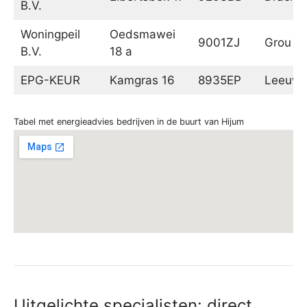
B.V.
Woningpeil
Oedsmawei
9001ZJ
Grou
B.V.
18 a
EPG-KEUR
Kamgras 16
8935EP
Leeuwa
Tabel met energieadvies bedrijven in de buurt van Hijum
Uitgelichte specialisten: direct