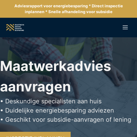
Ga
Adviesrapport voor energiebesparing * Direct inspectie
naar
inplannen * Snelle afhandeling voor subsidie
de
inhoud
Me
Maatwerkadvies
aanvragen
• Deskundige specialisten aan huis
• Duidelijke energiebesparing adviezen
• Geschikt voor subsidie-aanvragen of lening