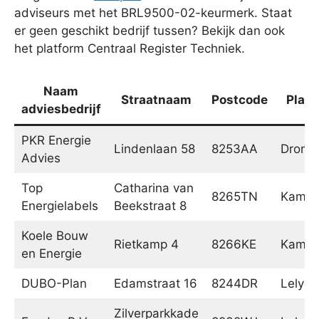
adviseurs met het BRL9500-02-keurmerk. Staat
er geen geschikt bedrijf tussen? Bekijk dan ook
het platform Centraal Register Techniek.
Naam
Straatnaam
Postcode
Plaat
adviesbedrijf
PKR Energie
Lindenlaan 58
8253AA
Dront
Advies
Top
Catharina van
8265TN
Kamp
Energielabels
Beekstraat 8
Koele Bouw
Rietkamp 4
8266KE
Kamp
en Energie
DUBO-Plan
Edamstraat 16
8244DR
Lelyst
Zilverparkkade