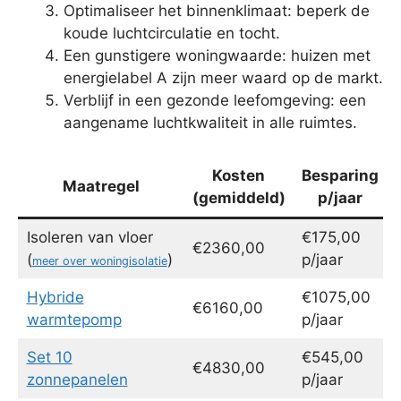
Optimaliseer het binnenklimaat: beperk de
koude luchtcirculatie en tocht.
Een gunstigere woningwaarde: huizen met
energielabel A zijn meer waard op de markt.
Verblijf in een gezonde leefomgeving: een
aangename luchtkwaliteit in alle ruimtes.
Kosten
Besparing
Maatregel
(gemiddeld)
p/jaar
Isoleren van vloer
€175,00
€2360,00
(
)
p/jaar
meer over woningisolatie
Hybride
€1075,00
€6160,00
warmtepomp
p/jaar
Set 10
€545,00
€4830,00
zonnepanelen
p/jaar