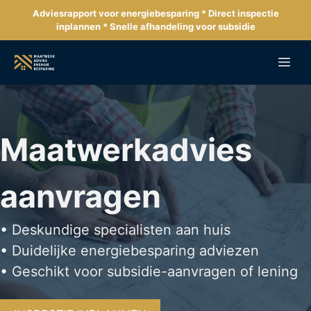
Ga
Adviesrapport voor energiebesparing * Direct inspectie
naar
inplannen * Snelle afhandeling voor subsidie
de
inhoud
Me
Maatwerkadvies
aanvragen
• Deskundige specialisten aan huis
• Duidelijke energiebesparing adviezen
• Geschikt voor subsidie-aanvragen of lening