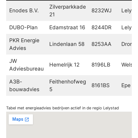
Zilverparkkade
Enodes B.V.
8232WJ
Lelyst
21
DUBO-Plan
Edamstraat 16
8244DR
Lelyst
PKR Energie
Lindenlaan 58
8253AA
Dront
Advies
JW
Hemelrijk 12
8196LB
Welsu
Adviesbureau
A3B-
Feithenhofweg
8161BS
Epe
bouwadvies
5
Tabel met energieadvies bedrijven actief in de regio Lelystad