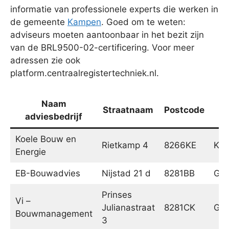
informatie van professionele experts die werken in
de gemeente
Kampen
. Goed om te weten:
adviseurs moeten aantoonbaar in het bezit zijn
van de BRL9500-02-certificering. Voor meer
adressen zie ook
platform.centraalregistertechniek.nl.
Naam
Straatnaam
Postcode
adviesbedrijf
Koele Bouw en
Rietkamp 4
8266KE
Ka
Energie
EB-Bouwadvies
Nijstad 21 d
8281BB
Ge
Prinses
Vi –
Julianastraat
8281CK
Ge
Bouwmanagement
3