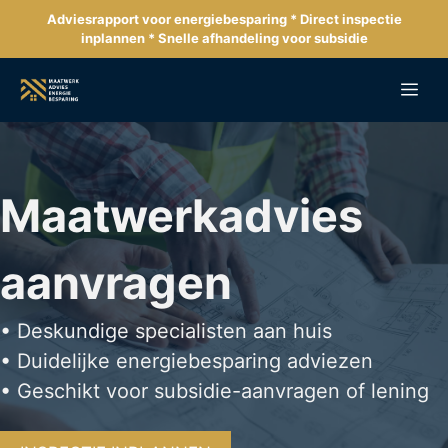
Ga
Adviesrapport voor energiebesparing * Direct inspectie
naar
inplannen * Snelle afhandeling voor subsidie
de
inhoud
Me
Maatwerkadvies
aanvragen
• Deskundige specialisten aan huis
• Duidelijke energiebesparing adviezen
• Geschikt voor subsidie-aanvragen of lening