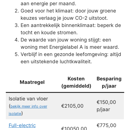
aan energie per maand.
Goed voor het klimaat: door jouw groene
keuzes verlaag je jouw CO-2 uitstoot.
Een aantrekkelijk binnenklimaat: beperk de
tocht en koude stromen.
De waarde van jouw woning stijgt: een
woning met Energielabel A is meer waard.
Verblijf in een gezonde leefomgeving: altijd
een uitstekende luchtkwaliteit.
Kosten
Besparing
Maatregel
(gemiddeld)
p/jaar
Isolatie van vloer
€150,00
(
€2105,00
bekijk meer info over
p/jaar
)
isolatie
Full-electric
€775,00
€10050,00