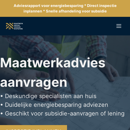
Ga
Adviesrapport voor energiebesparing * Direct inspectie
naar
inplannen * Snelle afhandeling voor subsidie
de
inhoud
Me
Maatwerkadvies
aanvragen
• Deskundige specialisten aan huis
• Duidelijke energiebesparing adviezen
• Geschikt voor subsidie-aanvragen of lening