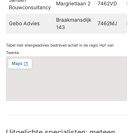
Margrietlaan 2
7462VD
Ri
Bouwconsultancy
Braakmansdijk
Gebo Advies
7462MJ
Ri
143
Tabel met energieadvies bedrijven actief in de regio Hof van
Twente
Uitgelichte specialisten: meteen