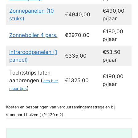
Zonnepanelen (10
€490,00
€4940,00
stuks)
p/jaar
€180,00
Zonneboiler 4 pers.
€2970,00
p/jaar
Infraroodpanelen (1
€53,50
€335,00
paneel)
p/jaar
Tochtstrips laten
€190,00
aanbrengen (
€1325,00
lees hier
p/jaar
)
meer tips
Kosten en besparingen van verduurzamingsmaatregelen bij
standaard huizen (+/- 120 m2).