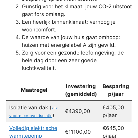
Gunstig voor het klimaat: jouw CO-2 uitstoot
gaat fors omlaag.
Een heerlijk binnenklimaat: verhoog je
wooncomfort.
De waarde van jouw huis gaat omhoog:
huizen met energielabel A zijn gewild.
Zorg voor een gezonde leefomgeving: de
hele dag door een zeer goede
luchtkwaliteit.
Investering
Besparing
Maatregel
(gemiddeld)
p/jaar
Isolatie van dak (
€405,00
klik
€4390,00
)
p/jaar
voor meer over isolatie
Volledig elektrische
€645,00
€11100,00
warmtepomp
p/jaar