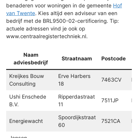
benaderen voor woningen in de gemeente
Hof
van Twente
. Kies altijd een adviseur van een
bedrijf met de BRL9500-02-certificering. Tip:
actuele adressen vind je ook op
www.centraalregistertechniek.nl.
Naam
Straatnaam
Postcode
P
adviesbedrijf
Kreijkes Bouw
Erve Harbers
7463CV
Ri
Consulting
18
Ushi Enschede
Ripperdastraat
7511JP
En
B.V.
11
Spoordijkstraat
Energiewacht
7521CA
En
60
Jansen