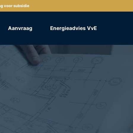
ng voor subsidie
Aanvraag
Energieadvies VvE