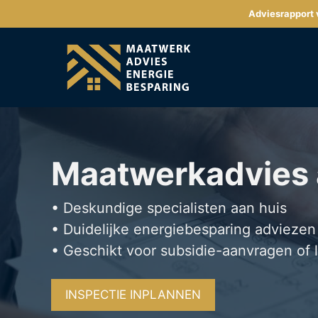
Ga
Adviesrapport v
naar
de
inhoud
Maatwerkadvies
• Deskundige specialisten aan huis
• Duidelijke energiebesparing adviezen
• Geschikt voor subsidie-aanvragen of 
INSPECTIE INPLANNEN