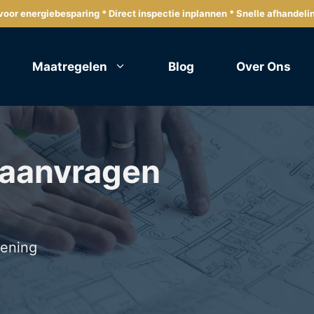
oor energiebesparing * Direct inspectie inplannen * Snelle afhandeli
Maatregelen
Blog
Over Ons
 aanvragen
lening