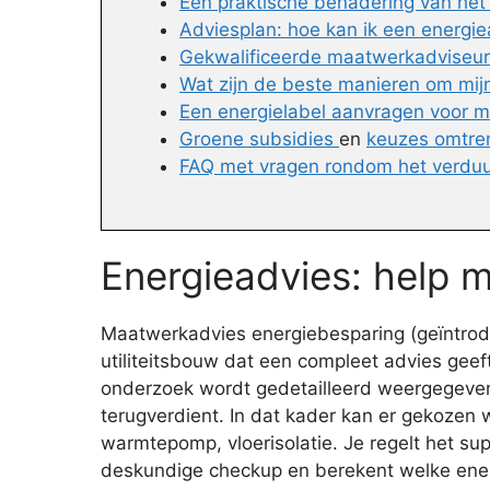
Een praktische benadering van he
Adviesplan: hoe kan ik een energie
Gekwalificeerde maatwerkadviseur i
Wat zijn de beste manieren om mi
Een energielabel aanvragen voor m
Groene subsidies
en
keuzes omtre
FAQ met vragen rondom het verdu
Energieadvies: help 
Maatwerkadvies energiebesparing (geïntrodu
utiliteitsbouw dat een compleet advies gee
onderzoek wordt gedetailleerd weergegeven 
terugverdient. In dat kader kan er gekozen 
warmtepomp, vloerisolatie. Je regelt het s
deskundige checkup en berekent welke ener