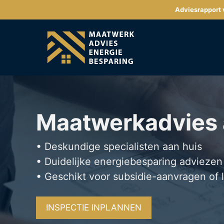
Ga
Adviesrapport v
naar
de
inhoud
Maatwerkadvies
• Deskundige specialisten aan huis
• Duidelijke energiebesparing adviezen
• Geschikt voor subsidie-aanvragen of 
INSPECTIE INPLANNEN