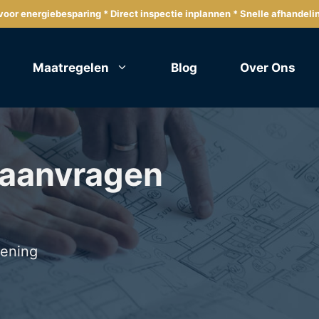
oor energiebesparing * Direct inspectie inplannen * Snelle afhandeli
Maatregelen
Blog
Over Ons
 aanvragen
lening