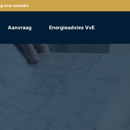
ng voor subsidie
Aanvraag
Energieadvies VvE