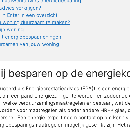
t maatwerkadvies energiebesparing
advies verkrijgen?
n Enter in een overzicht
jn woning duurzaam te maken?
ijn woning
nt energiebespaarleningen
urzamen van jouw woning
mij besparen op de energiek
ceerd als Energieprestatieadvies (EPA)) is een energi
ft om een pand energiezuiniger te worden en zodoende d
welke verduurzamingsmaatregelen er bestaan, wat de pr
worden voor maatregelen als onder andere HR++ glas, da
upersnel. Een energie-expert neem contact op om kennis
giebesparingsmaatregelen mogelijk geschikt zijn. Het