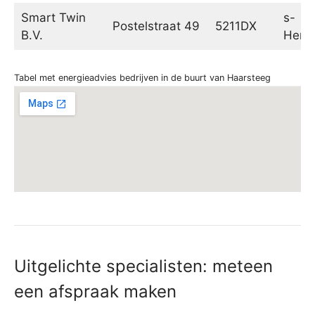
Smart Twin
s-
Postelstraat 49
5211DX
B.V.
Hert
Tabel met energieadvies bedrijven in de buurt van Haarsteeg
Uitgelichte specialisten: meteen
een afspraak maken