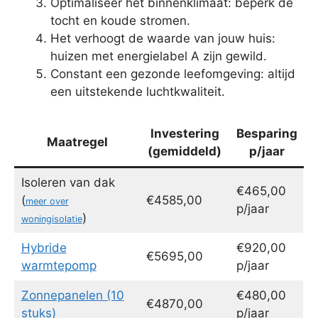
Optimaliseer het binnenklimaat: beperk de
tocht en koude stromen.
Het verhoogt de waarde van jouw huis:
huizen met energielabel A zijn gewild.
Constant een gezonde leefomgeving: altijd
een uitstekende luchtkwaliteit.
Investering
Besparing
Maatregel
(gemiddeld)
p/jaar
Isoleren van dak
€465,00
(
€4585,00
meer over
p/jaar
)
woningisolatie
Hybride
€920,00
€5695,00
warmtepomp
p/jaar
Zonnepanelen (10
€480,00
€4870,00
stuks)
p/jaar