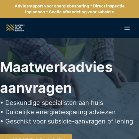
Ga
Adviesrapport voor energiebesparing * Direct inspectie
naar
inplannen * Snelle afhandeling voor subsidie
de
inhoud
Me
Maatwerkadvies
aanvragen
• Deskundige specialisten aan huis
• Duidelijke energiebesparing adviezen
• Geschikt voor subsidie-aanvragen of lening