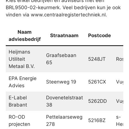
Kies enkel bedrijven en adviseurs met een
BRL9500-02-keurmerk. Veel bedrijven kun je ook
vinden via www.centraalregistertechniek.nl.
Naam
Straatnaam
Postcode
P
adviesbedrijf
Heijmans
Graafsebaan
Utiliteit
5248JT
Rosm
65
Metaal B.V.
EPA Energie
Steenweg 19
5261CX
Vugh
Advies
E-Label
Dovenetelstraat
5262DD
Vugh
Brabant
38
RO-OD
Pettelaarseweg
s-
5216BZ
projecten
278
Hert