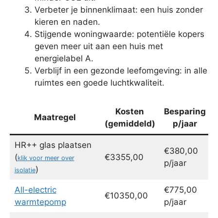
Verbeter je binnenklimaat: een huis zonder
kieren en naden.
Stijgende woningwaarde: potentiële kopers
geven meer uit aan een huis met
energielabel A.
Verblijf in een gezonde leefomgeving: in alle
ruimtes een goede luchtkwaliteit.
Kosten
Besparing
Maatregel
(gemiddeld)
p/jaar
HR++ glas plaatsen
€380,00
(
€3355,00
klik voor meer over
p/jaar
)
isolatie
All-electric
€775,00
€10350,00
warmtepomp
p/jaar