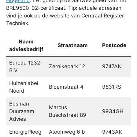
Hogeland
. Let goed op de aanwezigheid van het
BRL9500-02-certificaat. Tip: actuele adressen
vind je ook op de website van Centraal Register
Techniek.
Naam
Straatnaam
Postcode
adviesbedrijf
Bureau 1232
Zernikepark 12
9747AN
G
B.V.
Huizenlabel
Bloemstraat 4
9831RS
A
Noord
Bosman
Marcus
Duurzaam
9934GH
De
Buschstraat 89
Advies
EnergiePloeg
Atoomweg 6 b
9743AK
G