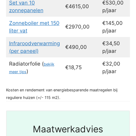
Set van 10
€530,00
€4615,00
zonnepanelen
p/jaar
Zonneboiler met 150
€145,00
€2970,00
liter vat
p/jaar
Infraroodverwarming
€34,50
€490,00
(per paneel)
p/jaar
Radiatorfolie (
€32,00
bekijk
€18,75
)
p/jaar
meer tips
Kosten en rendement van energiebesparende maatregelen bij
reguliere huizen (+/- 115 m2).
Maatwerkadvies