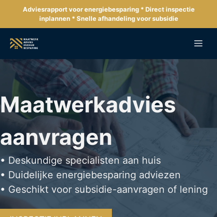
Ga
Adviesrapport voor energiebesparing * Direct inspectie
naar
inplannen * Snelle afhandeling voor subsidie
de
inhoud
Me
Maatwerkadvies
aanvragen
• Deskundige specialisten aan huis
• Duidelijke energiebesparing adviezen
• Geschikt voor subsidie-aanvragen of lening