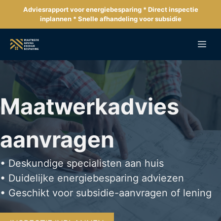
Ga
Adviesrapport voor energiebesparing * Direct inspectie
naar
inplannen * Snelle afhandeling voor subsidie
de
inhoud
Me
Maatwerkadvies
aanvragen
• Deskundige specialisten aan huis
• Duidelijke energiebesparing adviezen
• Geschikt voor subsidie-aanvragen of lening