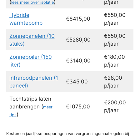
(
)
p/jaar
lees meer over isolatie
Hybride
€550,00
€6415,00
warmtepomp
p/jaar
Zonnepanelen (10
€550,00
€5280,00
stuks)
p/jaar
Zonneboiler (150
€180,00
€3140,00
liter)
p/jaar
Infraroodpanelen (1
€28,00
€345,00
paneel)
p/jaar
Tochtstrips laten
€200,00
aanbrengen (
€1075,00
meer
p/jaar
)
tips
Kosten en jaarlijkse besparingen van vergroeningsmaatregelen bij