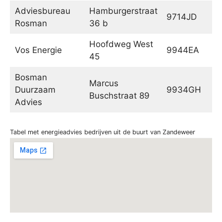
Adviesbureau
Hamburgerstraat
9714JD
G
Rosman
36 b
Hoofdweg West
Vos Energie
9944EA
N
45
Bosman
Marcus
Duurzaam
9934GH
De
Buschstraat 89
Advies
Tabel met energieadvies bedrijven uit de buurt van Zandeweer