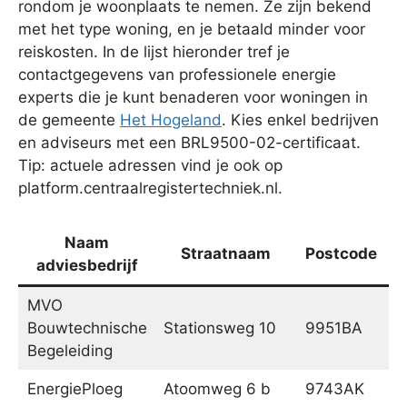
rondom je woonplaats te nemen. Ze zijn bekend
met het type woning, en je betaald minder voor
reiskosten. In de lijst hieronder tref je
contactgegevens van professionele energie
experts die je kunt benaderen voor woningen in
de gemeente
Het Hogeland
. Kies enkel bedrijven
en adviseurs met een BRL9500-02-certificaat.
Tip: actuele adressen vind je ook op
platform.centraalregistertechniek.nl.
Naam
Straatnaam
Postcode
adviesbedrijf
MVO
Bouwtechnische
Stationsweg 10
9951BA
W
Begeleiding
EnergiePloeg
Atoomweg 6 b
9743AK
G