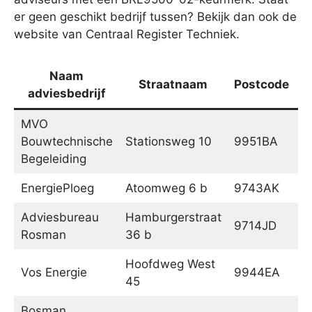
er geen geschikt bedrijf tussen? Bekijk dan ook de
website van Centraal Register Techniek.
Naam
Straatnaam
Postcode
adviesbedrijf
MVO
Bouwtechnische
Stationsweg 10
9951BA
W
Begeleiding
EnergiePloeg
Atoomweg 6 b
9743AK
G
Adviesbureau
Hamburgerstraat
9714JD
G
Rosman
36 b
Hoofdweg West
Vos Energie
9944EA
N
45
Bosman