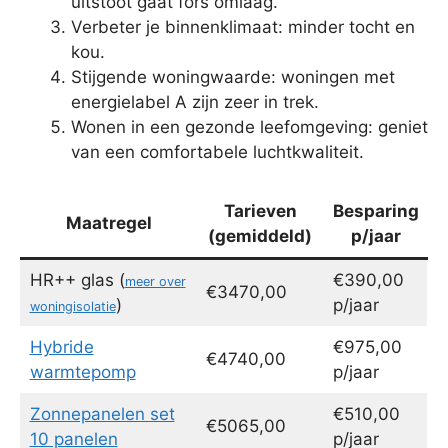
uitstoot gaat fors omlaag.
Verbeter je binnenklimaat: minder tocht en
kou.
Stijgende woningwaarde: woningen met
energielabel A zijn zeer in trek.
Wonen in een gezonde leefomgeving: geniet
van een comfortabele luchtkwaliteit.
Tarieven
Besparing
Maatregel
(gemiddeld)
p/jaar
HR++ glas (
€390,00
meer over
€3470,00
)
p/jaar
woningisolatie
Hybride
€975,00
€4740,00
warmtepomp
p/jaar
Zonnepanelen set
€510,00
€5065,00
10 panelen
p/jaar