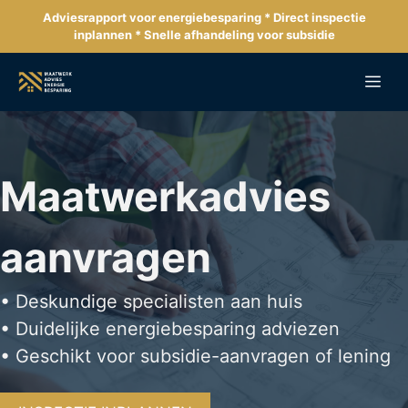
Ga
Adviesrapport voor energiebesparing * Direct inspectie
naar
inplannen * Snelle afhandeling voor subsidie
de
inhoud
Me
Maatwerkadvies
aanvragen
• Deskundige specialisten aan huis
• Duidelijke energiebesparing adviezen
• Geschikt voor subsidie-aanvragen of lening