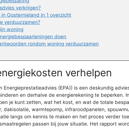
rgiebesparing
advies verkrijgen?
n Oosternieland in 1 overzicht
 te verduurzamen?
ijn woning
energiebespaarleningen doen
 antwoorden rondom woning verduurzamen
energiekosten verhelpen
Energieprestatieadvies (EPA)) is een deskundig advies 
 minderen en derhalve de energierekening te beperken. I
je kunt zetten, wat het kost, en wat de totale bespari
r, dakisolatie, warmtepomp, infraroodpanelen, spouwmuu
atie langs om kennis te maken en het proces verder toe 
smaatregelen passen bij jouw situatie. Het rapport wor