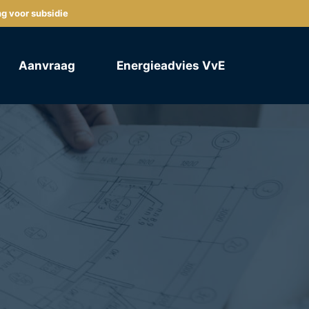
ng voor subsidie
Aanvraag
Energieadvies VvE