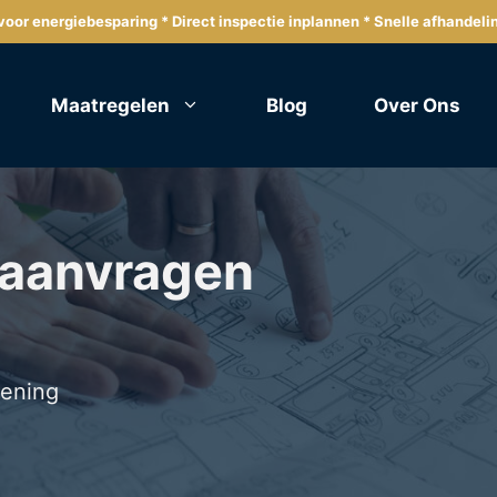
oor energiebesparing * Direct inspectie inplannen * Snelle afhandeli
Maatregelen
Blog
Over Ons
 aanvragen
lening