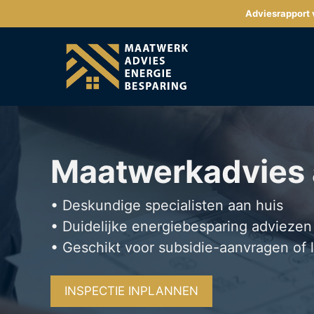
Ga
Adviesrapport v
naar
de
inhoud
Maatwerkadvies
• Deskundige specialisten aan huis
• Duidelijke energiebesparing adviezen
• Geschikt voor subsidie-aanvragen of 
INSPECTIE INPLANNEN