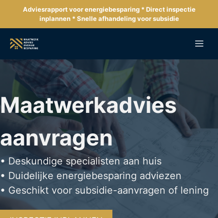
Ga
Adviesrapport voor energiebesparing * Direct inspectie
naar
inplannen * Snelle afhandeling voor subsidie
de
inhoud
Me
Maatwerkadvies
aanvragen
• Deskundige specialisten aan huis
• Duidelijke energiebesparing adviezen
• Geschikt voor subsidie-aanvragen of lening