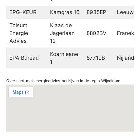
EPG-KEUR
Kamgras 16
8935EP
Leeuwar
Tolsum
Klaas de
Energie
Jagerlaan
8802BV
Franeker
Advies
12
Koarnleane
EPA Bureau
8771LB
Nijland
1
Overzicht met energieadvies bedrijven in de regio Wijnaldum