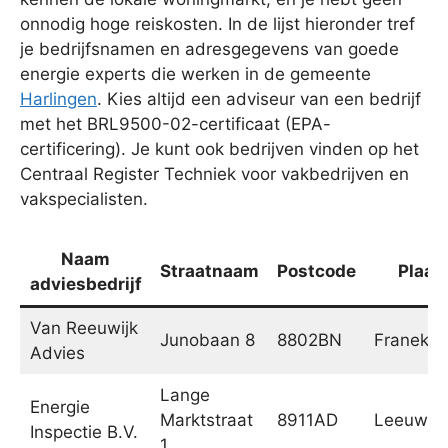
onnodig hoge reiskosten. In de lijst hieronder tref
je bedrijfsnamen en adresgegevens van goede
energie experts die werken in de gemeente
Harlingen
. Kies altijd een adviseur van een bedrijf
met het BRL9500-02-certificaat (EPA-
certificering). Je kunt ook bedrijven vinden op het
Centraal Register Techniek voor vakbedrijven en
vakspecialisten.
Naam
Straatnaam
Postcode
Plaat
adviesbedrijf
Van Reeuwijk
Junobaan 8
8802BN
Franeker
Advies
Lange
Energie
Marktstraat
8911AD
Leeuwar
Inspectie B.V.
1