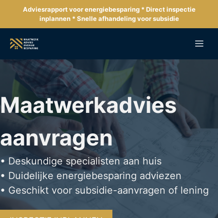
Ga
Adviesrapport voor energiebesparing * Direct inspectie
naar
inplannen * Snelle afhandeling voor subsidie
de
inhoud
Me
Maatwerkadvies
aanvragen
• Deskundige specialisten aan huis
• Duidelijke energiebesparing adviezen
• Geschikt voor subsidie-aanvragen of lening