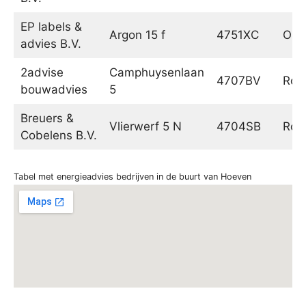
EP labels &
Argon 15 f
4751XC
Oud
advies B.V.
2advise
Camphuysenlaan
4707BV
Roo
bouwadvies
5
Breuers &
Vlierwerf 5 N
4704SB
Roo
Cobelens B.V.
Tabel met energieadvies bedrijven in de buurt van Hoeven