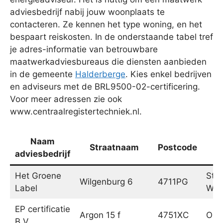
adviesbedrijf nabij jouw woonplaats te
contacteren. Ze kennen het type woning, en het
bespaart reiskosten. In de onderstaande tabel tref
je adres-informatie van betrouwbare
maatwerkadviesbureaus die diensten aanbieden
in de gemeente
Halderberge
. Kies enkel bedrijven
en adviseurs met de BRL9500-02-certificering.
Voor meer adressen zie ook
www.centraalregistertechniek.nl.
Naam
Straatnaam
Postcode
P
adviesbedrijf
Het Groene
St.
Wilgenburg 6
4711PG
Label
Will
EP certificatie
Argon 15 f
4751XC
Oud
B.V.