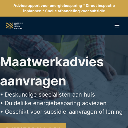
Ga
Adviesrapport voor energiebesparing * Direct inspectie
naar
inplannen * Snelle afhandeling voor subsidie
de
inhoud
Me
Maatwerkadvies
aanvragen
• Deskundige specialisten aan huis
• Duidelijke energiebesparing adviezen
• Geschikt voor subsidie-aanvragen of lening