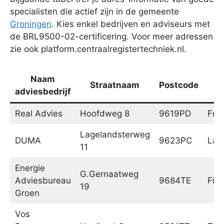
specialisten die actief zijn in de gemeente
Groningen
. Kies enkel bedrijven en adviseurs met
de BRL9500-02-certificering. Voor meer adressen
zie ook platform.centraalregistertechniek.nl.
Naam
Straatnaam
Postcode
adviesbedrijf
Real Advies
Hoofdweg 8
9619PD
Fro
Lagelandsterweg
DUMA
9623PC
Lag
11
Energie
G.Gernaatweg
Adviesbureau
9684TE
Fin
19
Groen
Vos