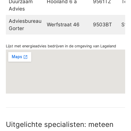
Duurzaam
Hooiland 6 a
9561TZ
Ter 
Advies
Adviesbureau
Werfstraat 46
9503BT
Sta
Gorter
Lijst met energieadvies bedrijven in de omgeving van Lageland
Uitgelichte specialisten: meteen