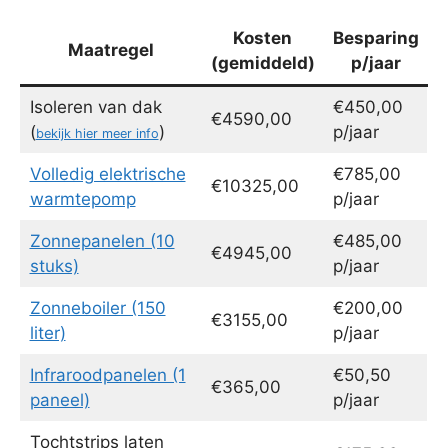
Kosten
Besparing
Maatregel
(gemiddeld)
p/jaar
Isoleren van dak
€450,00
€4590,00
(
)
p/jaar
bekijk hier meer info
Volledig elektrische
€785,00
€10325,00
warmtepomp
p/jaar
Zonnepanelen (10
€485,00
€4945,00
stuks)
p/jaar
Zonneboiler (150
€200,00
€3155,00
liter)
p/jaar
Infraroodpanelen (1
€50,50
€365,00
paneel)
p/jaar
Tochtstrips laten