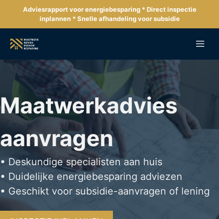
Ga
Adviesrapport voor energiebesparing * Direct inspectie
naar
inplannen * Snelle afhandeling voor subsidie
de
inhoud
Me
Maatwerkadvies
aanvragen
• Deskundige specialisten aan huis
• Duidelijke energiebesparing adviezen
• Geschikt voor subsidie-aanvragen of lening