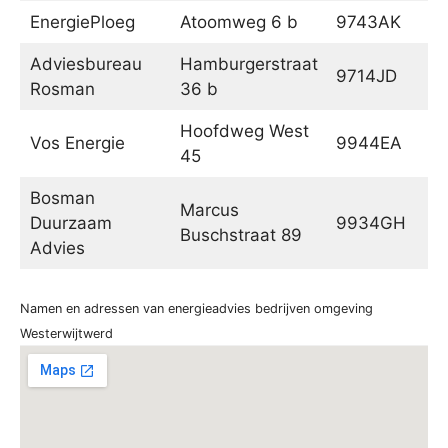
EnergiePloeg
Atoomweg 6 b
9743AK
G
Adviesbureau
Hamburgerstraat
9714JD
G
Rosman
36 b
Hoofdweg West
Vos Energie
9944EA
N
45
Bosman
Marcus
Duurzaam
9934GH
De
Buschstraat 89
Advies
Namen en adressen van energieadvies bedrijven omgeving
Westerwijtwerd