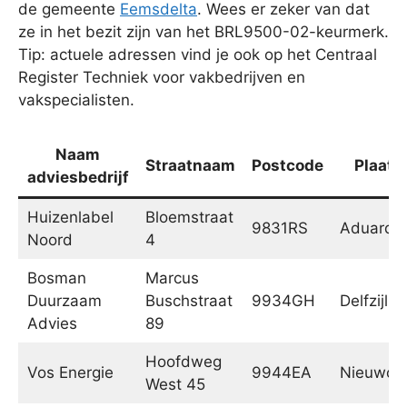
de gemeente
Eemsdelta
. Wees er zeker van dat
ze in het bezit zijn van het BRL9500-02-keurmerk.
Tip: actuele adressen vind je ook op het Centraal
Register Techniek voor vakbedrijven en
vakspecialisten.
Naam
Straatnaam
Postcode
Plaats
adviesbedrijf
Huizenlabel
Bloemstraat
9831RS
Aduard
Noord
4
Bosman
Marcus
Duurzaam
Buschstraat
9934GH
Delfzijl
Advies
89
Hoofdweg
Vos Energie
9944EA
Nieuwol
West 45