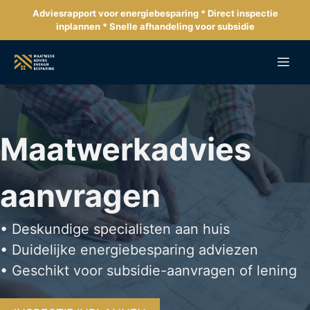
Ga
Adviesrapport voor energiebesparing * Direct inspectie
naar
inplannen * Snelle afhandeling voor subsidie
de
inhoud
Me
Maatwerkadvies
aanvragen
• Deskundige specialisten aan huis
• Duidelijke energiebesparing adviezen
• Geschikt voor subsidie-aanvragen of lening