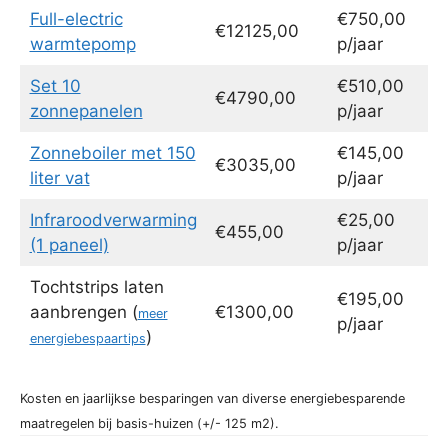
Full-electric
€750,00
€12125,00
warmtepomp
p/jaar
Set 10
€510,00
€4790,00
zonnepanelen
p/jaar
Zonneboiler met 150
€145,00
€3035,00
liter vat
p/jaar
Infraroodverwarming
€25,00
€455,00
(1 paneel)
p/jaar
Tochtstrips laten
€195,00
aanbrengen (
€1300,00
meer
p/jaar
)
energiebespaartips
Kosten en jaarlijkse besparingen van diverse energiebesparende
maatregelen bij basis-huizen (+/- 125 m2).