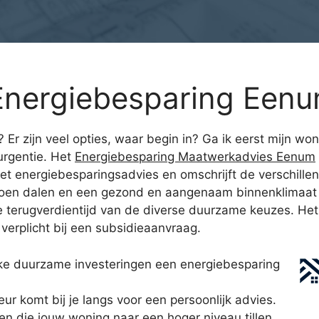
Energiebesparing Een
n? Er zijn veel opties, waar begin in? Ga ik eerst mijn
rgentie. Het
Energiebesparing Maatwerkadvies Eenum
t energiebesparingsadvies en omschrijft de verschillen
doen dalen en een gezond en aangenaam binnenklimaat 
de terugverdientijd van de diverse duurzame keuzes. He
verplicht bij een subsidieaanvraag.
ke duurzame investeringen een energiebesparing
 komt bij je langs voor een persoonlijk advies.
gen die jouw woning naar een hoger niveau tillen.