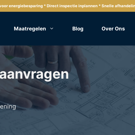
oor energiebesparing * Direct inspectie inplannen * Snelle afhandeli
Maatregelen
Blog
Over Ons
 aanvragen
lening