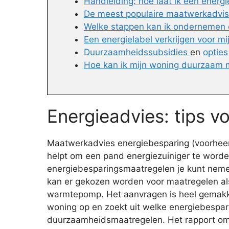
Handleiding: hoe laat ik een energ
De meest populaire maatwerkadvise
Welke stappen kan ik ondernemen 
Een energielabel verkrijgen voor m
Duurzaamheidssubsidies
en
opties
Hoe kan ik mijn woning duurzaam 
Energieadvies: tips v
Maatwerkadvies energiebesparing (voorheen 
helpt om een pand energiezuiniger te worde
energiebesparingsmaatregelen je kunt nemen, 
kan er gekozen worden voor maatregelen als 
warmtepomp. Het aanvragen is heel gemakke
woning op en zoekt uit welke energiebesparin
duurzaamheidsmaatregelen. Het rapport o