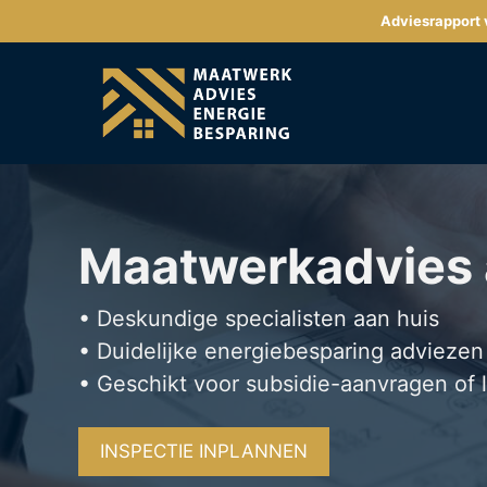
Ga
Adviesrapport v
naar
de
inhoud
Maatwerkadvies
• Deskundige specialisten aan huis
• Duidelijke energiebesparing adviezen
• Geschikt voor subsidie-aanvragen of 
INSPECTIE INPLANNEN