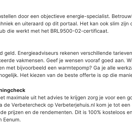
stellen door een objectieve energie-specialist. Betrou
niek en uiteraard op dit portaal. Het kan ook slim zijn 
lub die werkt met het BRL9500-02-certificaat.
jd geld. Energieadviseurs rekenen verschillende tarieve
erde vakmensen. Geef je wensen vooraf goed aan. Wil je
en met bijvoorbeeld een warmtepomp? Ga je alle werkz
mogelijk. Het kiezen van de beste offerte is op die manie
oningcheck
t maximale uit het advies te krijgen zorg je voor een 
ia de Verbetercheck op Verbeterjehuis.nl kom je tot ee
 de prijzen en de rendementen. Dit is 100% kosteloos en 
in Eenum.