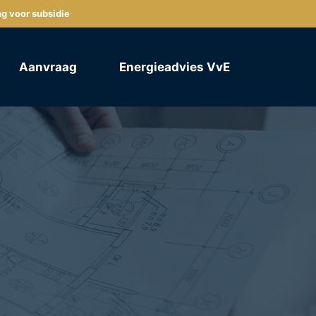
ng voor subsidie
Aanvraag
Energieadvies VvE