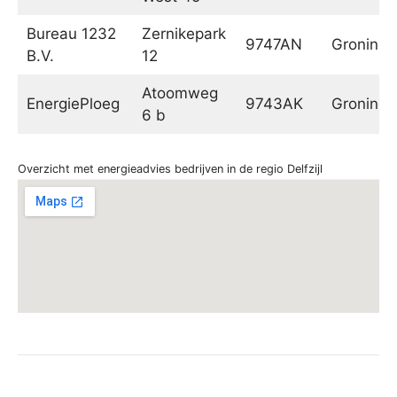
Bureau 1232
Zernikepark
9747AN
Groninge
B.V.
12
Atoomweg
EnergiePloeg
9743AK
Groninge
6 b
Overzicht met energieadvies bedrijven in de regio Delfzijl