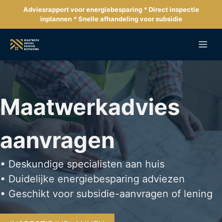
Ga
Adviesrapport voor energiebesparing * Direct inspectie
naar
inplannen * Snelle afhandeling voor subsidie
de
inhoud
Me
Maatwerkadvies
aanvragen
• Deskundige specialisten aan huis
• Duidelijke energiebesparing adviezen
• Geschikt voor subsidie-aanvragen of lening