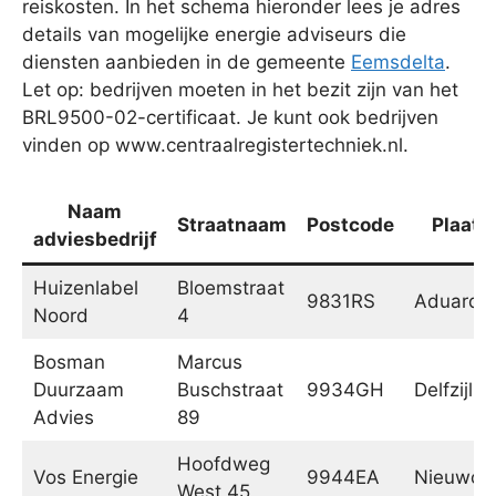
reiskosten. In het schema hieronder lees je adres
details van mogelijke energie adviseurs die
diensten aanbieden in de gemeente
Eemsdelta
.
Let op: bedrijven moeten in het bezit zijn van het
BRL9500-02-certificaat. Je kunt ook bedrijven
vinden op www.centraalregistertechniek.nl.
Naam
Straatnaam
Postcode
Plaats
adviesbedrijf
Huizenlabel
Bloemstraat
9831RS
Aduard
Noord
4
Bosman
Marcus
Duurzaam
Buschstraat
9934GH
Delfzijl
Advies
89
Hoofdweg
Vos Energie
9944EA
Nieuwol
West 45