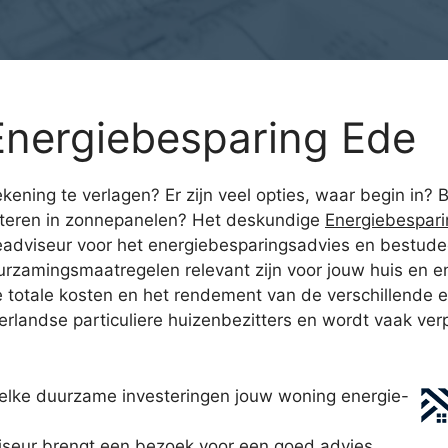
nergiebesparing Ede
ning te verlagen? Er zijn veel opties, waar begin in? Be
steren in zonnepanelen? Het deskundige
Energiebespar
eadviseur voor het energiebesparingsadvies en bestudee
rzamingsmaatregelen relevant zijn voor jouw huis en en
 de totale kosten en het rendement van de verschillend
landse particuliere huizenbezitters en wordt vaak verp
elke duurzame investeringen jouw woning energie-
seur brengt een bezoek voor een goed advies.