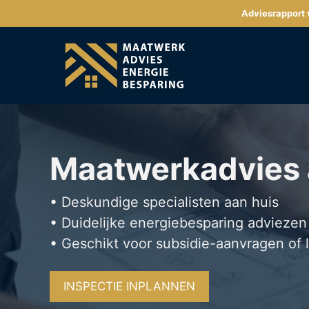
Ga
Adviesrapport v
naar
de
inhoud
Maatwerkadvies
• Deskundige specialisten aan huis
• Duidelijke energiebesparing adviezen
• Geschikt voor subsidie-aanvragen of 
INSPECTIE INPLANNEN