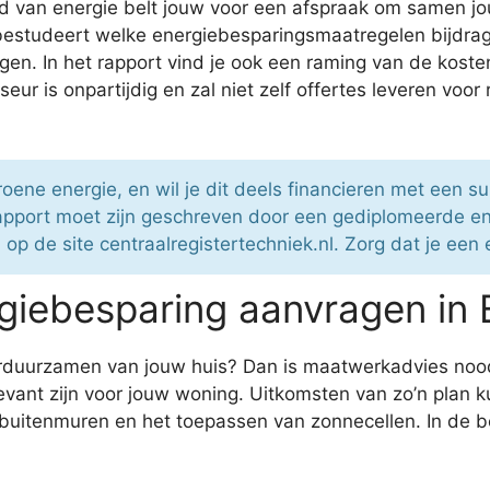
ied van energie belt jouw voor een afspraak om samen j
bestudeert welke energiebesparingsmaatregelen bijdrage
ngen. In het rapport vind je ook een raming van de ko
is onpartijdig en zal niet zelf offertes leveren voor r
roene energie, en wil je dit deels financieren met een 
apport moet zijn geschreven door een gediplomeerde en
op de site centraalregistertechniek.nl. Zorg dat je een
iebesparing aanvragen in 
erduurzamen van jouw huis? Dan is maatwerkadvies noodz
evant zijn voor jouw woning. Uitkomsten van zo’n plan 
p buitenmuren en het toepassen van zonnecellen. In de 