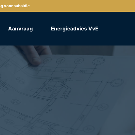
ng voor subsidie
Aanvraag
Energieadvies VvE