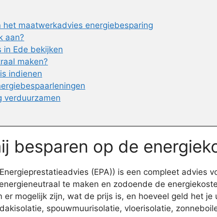
an het maatwerkadvies energiebesparing
k aan?
in Ede bekijken
traal maken?
is indienen
nergiebespaarleningen
ng verduurzamen
mij besparen op de energiek
nergieprestatieadvies (EPA)) is een compleet advies v
ergieneutraal te maken en zodoende de energiekosten t
mogelijk zijn, wat de prijs is, en hoeveel geld het je ui
 dakisolatie, spouwmuurisolatie, vloerisolatie, zonnebo