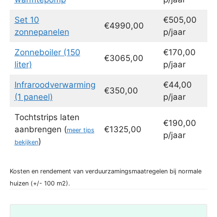
Set 10
€505,00
€4990,00
zonnepanelen
p/jaar
Zonneboiler (150
€170,00
€3065,00
liter)
p/jaar
Infraroodverwarming
€44,00
€350,00
(1 paneel)
p/jaar
Tochtstrips laten
€190,00
aanbrengen (
€1325,00
meer tips
p/jaar
)
bekijken
Kosten en rendement van verduurzamingsmaatregelen bij normale
huizen (+/- 100 m2).