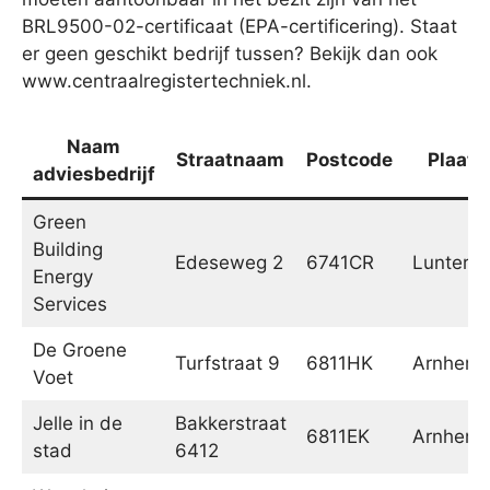
BRL9500-02-certificaat (EPA-certificering). Staat
er geen geschikt bedrijf tussen? Bekijk dan ook
www.centraalregistertechniek.nl.
Naam
Straatnaam
Postcode
Plaats
adviesbedrijf
Green
Building
Edeseweg 2
6741CR
Luntere
Energy
Services
De Groene
Turfstraat 9
6811HK
Arnhem
Voet
Jelle in de
Bakkerstraat
6811EK
Arnhem
stad
6412