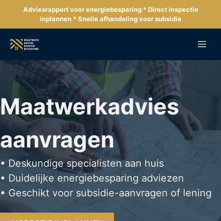
Ga
Adviesrapport voor energiebesparing * Direct inspectie
naar
inplannen * Snelle afhandeling voor subsidie
de
inhoud
Me
Maatwerkadvies
aanvragen
• Deskundige specialisten aan huis
• Duidelijke energiebesparing adviezen
• Geschikt voor subsidie-aanvragen of lening