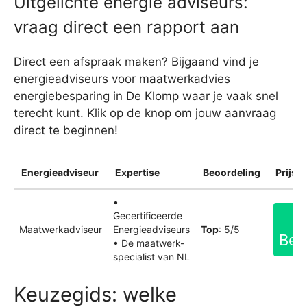
Uitgelichte energie adviseurs:
vraag direct een rapport aan
Direct een afspraak maken? Bijgaand vind je
energieadviseurs voor maatwerkadvies
energiebesparing in De Klomp
waar je vaak snel
terecht kunt. Klik op de knop om jouw aanvraag
direct te beginnen!
Energieadviseur
Expertise
Beoordeling
Prijsin
•
Gecertificeerde
Maatwerkadviseur
Energieadviseurs
Top
: 5/5
Bek
• De maatwerk-
specialist van NL
Keuzegids: welke