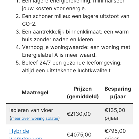
Een lagere energierekening: minimaliseer
jouw kosten voor energie.
Een schoner milieu: een lagere uitstoot van
CO-2.
Een aantrekkelijk binnenklimaat: een warm
huis zonder naden en kieren.
Verhoog je woningwaarde: een woning met
Energielabel A is meer waard.
Beleef 24/7 een gezonde leefomgeving:
altijd een uitstekende luchtkwaliteit.
Prijzen
Besparing
Maatregel
(gemiddeld)
p/jaar
Isoleren van vloer
€135,00
€2130,00
(
)
p/jaar
meer over woningisolatie
Hybride
€795,00
€4075,00
warmtepomp
p/jaar